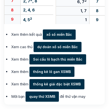
7
2
2, 7
, 8
7
6, 7
8
2, 4, 6
1, 7
8
2
9
1
9
4, 5
Xem thêm kết quả
xổ số miền Bắc
Xem cao thủ
dự đoán xổ số miền Bắc
Xem thêm
Soi cầu lô bạch thủ miền Bắc
Xem thêm
thống kê lô gan XSMB
Xem thêm
thống kê giải đặc biệt XSMB
Mời bạn
để thử vận may
quay thử XSMB