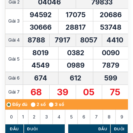
04046
79833
Giải 2
94592
17075
20686
Giải 3
30666
28817
53748
8788
7917
8057
4410
Giải 4
8019
0382
0090
Giải 5
4549
0989
7879
674
612
599
Giải 6
68
39
05
75
Giải 7
0
1
2
3
4
5
6
7
8
9
ĐẦU
ĐUÔI
ĐẦU
ĐUÔI