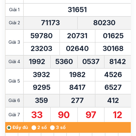
31651
Giải 1
71173
80230
Giải 2
59780
20731
01625
Giải 3
23203
02640
30168
1992
5360
0537
8142
Giải 4
3932
1982
4526
Giải 5
9295
8417
6527
359
277
412
Giải 6
33
90
97
12
Giải 7