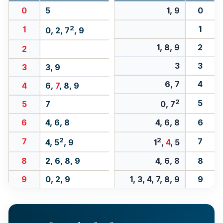
0
5
1, 9
0
2
1
1
0, 2, 7
, 9
1, 8, 9
2
2
3
3
3
3, 9
6, 7
4
4
6,
7
, 8, 9
2
5
5
7
0, 7
6
4, 6, 8
4, 6, 8
6
2
2
7
7
4, 5
, 9
1
,
4
, 5
8
2, 6, 8, 9
4, 6, 8
8
9
0, 2, 9
1, 3, 4, 7, 8, 9
9