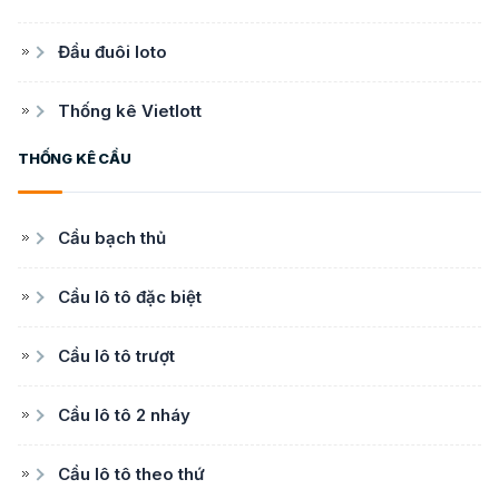
Đầu đuôi loto
Thống kê Vietlott
THỐNG KÊ CẦU
Cầu bạch thủ
Cầu lô tô đặc biệt
Cầu lô tô trượt
Cầu lô tô 2 nháy
Cầu lô tô theo thứ