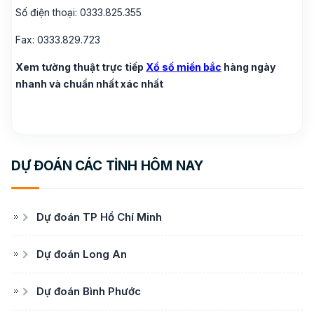
Số điện thoại: 0333.825.355
Fax: 0333.829.723
Xem tường thuật trực tiếp
Xổ số miền bắc
hàng ngày
nhanh và chuẩn nhất xác nhất
DỰ ĐOÁN CÁC TỈNH HÔM NAY
Dự đoán TP Hồ Chí Minh
Dự đoán Long An
Dự đoán Bình Phước