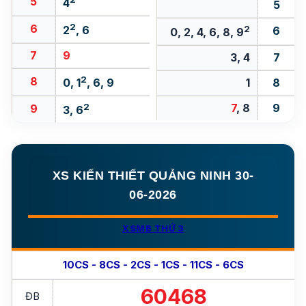
5
4
5
2
6
2
2
, 6
6
0, 2, 4, 6, 8, 9
7
9
3, 4
7
2
8
1
8
0, 1
, 6, 9
2
7
, 8
9
9
3, 6
XS KIẾN THIẾT QUẢNG NINH 30-
06-2026
XSMB THỨ 3
10CS - 8CS - 2CS - 1CS - 11CS - 6CS
60468
ĐB