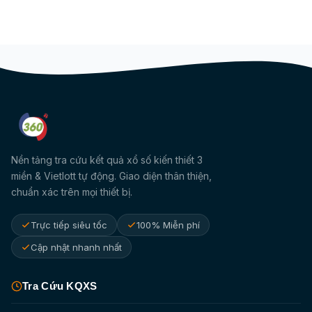
Nền tảng tra cứu kết quả xổ số kiến thiết 3
miền & Vietlott tự động. Giao diện thân thiện,
chuẩn xác trên mọi thiết bị.
Trực tiếp siêu tốc
100% Miễn phí
Cập nhật nhanh nhất
Tra Cứu KQXS