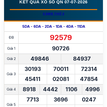
KẾT QUẢ XỔ SỐ QN 07-07-2026
XSMB THỨ 3
5DA - 6DA - 2DA - 1DA - 4DA - 11DA
92579
ĐB
90726
Giải 1
49846
84937
Giải 2
30193
70011
72314
Giải 3
45411
02081
47854
8918
4442
1106
4996
Giải 4
7713
3696
0247
Giải 5