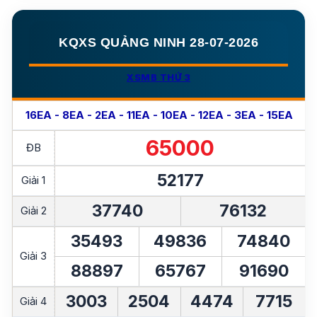
KQXS QUẢNG NINH 28-07-2026
XSMB THỨ 3
16EA - 8EA - 2EA - 11EA - 10EA - 12EA - 3EA - 15EA
65000
ĐB
52177
Giải 1
37740
76132
Giải 2
35493
49836
74840
Giải 3
88897
65767
91690
3003
2504
4474
7715
Giải 4