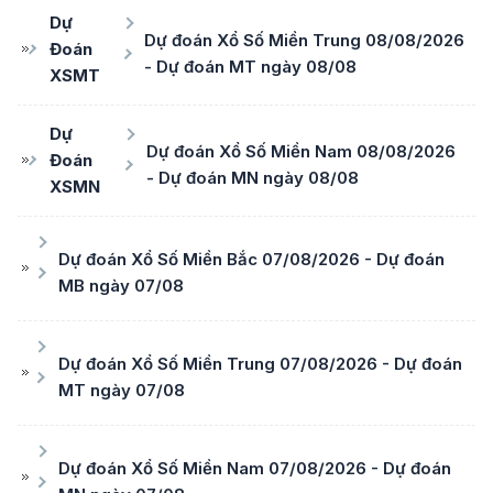
Dự
Dự đoán Xổ Số Miền Trung 08/08/2026
Đoán
- Dự đoán MT ngày 08/08
XSMT
Dự
Dự đoán Xổ Số Miền Nam 08/08/2026
Đoán
- Dự đoán MN ngày 08/08
XSMN
Dự đoán Xổ Số Miền Bắc 07/08/2026 - Dự đoán
MB ngày 07/08
Dự đoán Xổ Số Miền Trung 07/08/2026 - Dự đoán
MT ngày 07/08
Dự đoán Xổ Số Miền Nam 07/08/2026 - Dự đoán