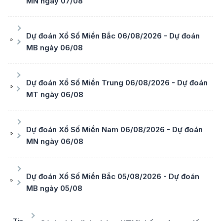
MN ngày 07/08
Dự đoán Xổ Số Miền Bắc 06/08/2026 - Dự đoán
MB ngày 06/08
Dự đoán Xổ Số Miền Trung 06/08/2026 - Dự đoán
MT ngày 06/08
Dự đoán Xổ Số Miền Nam 06/08/2026 - Dự đoán
MN ngày 06/08
Dự đoán Xổ Số Miền Bắc 05/08/2026 - Dự đoán
MB ngày 05/08