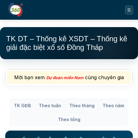
☰
TK DT – Thống kê XSDT – Thống kê
giải đặc biệt xổ số Đồng Tháp
Mời bạn xem
cùng chuyên gia
Dự đoán miền Nam
TK GĐB
Theo tuần
Theo tháng
Theo năm
Theo tổng