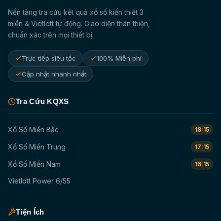
Nền tảng tra cứu kết quả xổ số kiến thiết 3
miền & Vietlott tự động. Giao diện thân thiện,
chuẩn xác trên mọi thiết bị.
Trực tiếp siêu tốc
100% Miễn phí
Cập nhật nhanh nhất
Tra Cứu KQXS
Xổ Số Miền Bắc
18:15
Xổ Số Miền Trung
17:15
Xổ Số Miền Nam
16:15
Vietlott Power 6/55
Tiện Ích