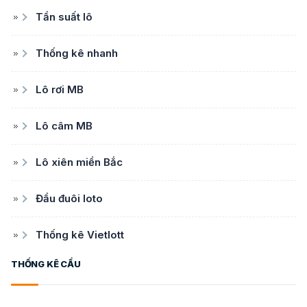
Tần suất lô
Thống kê nhanh
Lô rơi MB
Lô câm MB
Lô xiên miền Bắc
Đầu đuôi loto
Thống kê Vietlott
THỐNG KÊ CẦU