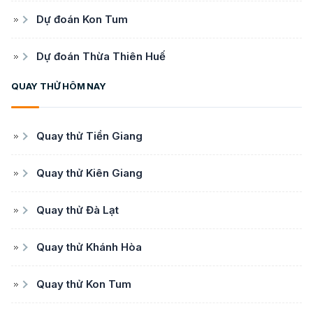
Dự đoán Kon Tum
Dự đoán Thừa Thiên Huế
QUAY THỬ HÔM NAY
Quay thử Tiền Giang
Quay thử Kiên Giang
Quay thử Đà Lạt
Quay thử Khánh Hòa
Quay thử Kon Tum