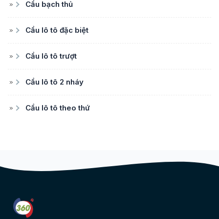
Cầu bạch thủ
Cầu lô tô đặc biệt
Cầu lô tô trượt
Cầu lô tô 2 nháy
Cầu lô tô theo thứ