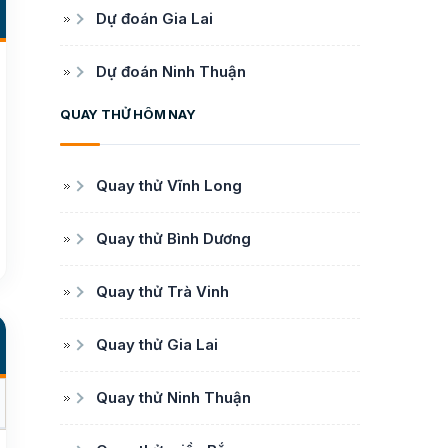
Dự đoán Gia Lai
Dự đoán Ninh Thuận
QUAY THỬ HÔM NAY
Quay thử Vĩnh Long
Quay thử Bình Dương
Quay thử Trà Vinh
Quay thử Gia Lai
Quay thử Ninh Thuận