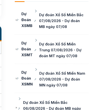
Dự
Dự đoán Xổ Số Miền Bắc
Đoán
07/08/2026 - Dự đoán
XSMB
MB ngày 07/08
Dự
Dự đoán Xổ Số Miền
Đoán
Trung 07/08/2026 - Dự
XSMT
đoán MT ngày 07/08
Dự
Dự đoán Xổ Số Miền Nam
Đoán
07/08/2026 - Dự đoán
XSMN
MN ngày 07/08
Dự đoán Xổ Số Miền Bắc
06/08/2026 - Dự đoán MB ngày