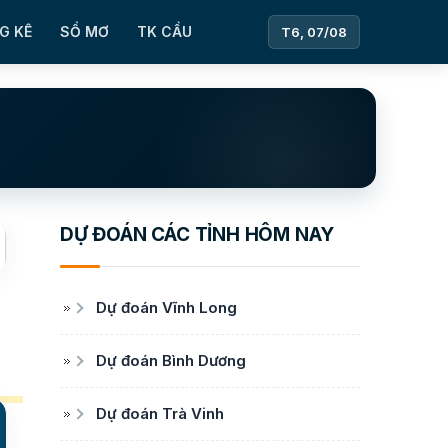
G KÊ
SỔ MƠ
TK CẦU
T6, 07/08
DỰ ĐOÁN CÁC TỈNH HÔM NAY
Dự đoán Vĩnh Long
Dự đoán Bình Dương
Dự đoán Trà Vinh