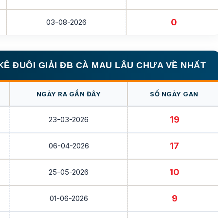
0
03-08-2026
Ê ĐUÔI GIẢI ĐB CÀ MAU LÂU CHƯA VỀ NHẤT
NGÀY RA GẦN ĐÂY
SỐ NGÀY GAN
19
23-03-2026
17
06-04-2026
10
25-05-2026
9
01-06-2026