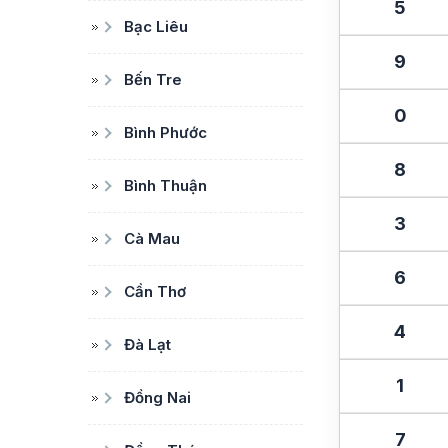
5
Bạc Liêu
9
Bến Tre
0
Bình Phước
8
Bình Thuận
3
Cà Mau
6
Cần Thơ
4
Đà Lạt
1
Đồng Nai
7