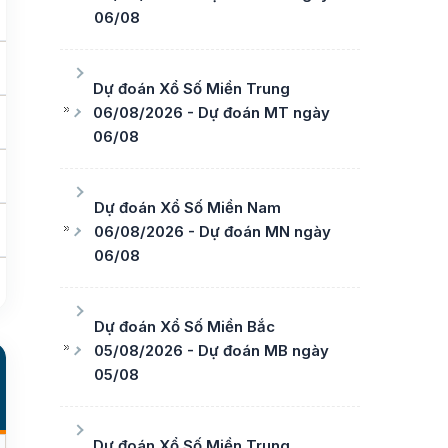
06/08
Dự đoán Xổ Số Miền Trung
06/08/2026 - Dự đoán MT ngày
06/08
Dự đoán Xổ Số Miền Nam
06/08/2026 - Dự đoán MN ngày
06/08
Dự đoán Xổ Số Miền Bắc
05/08/2026 - Dự đoán MB ngày
05/08
Dự đoán Xổ Số Miền Trung