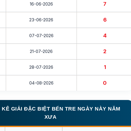
7
16-06-2026
6
23-06-2026
4
07-07-2026
2
21-07-2026
1
28-07-2026
0
04-08-2026
 KÊ GIẢI ĐẶC BIỆT BẾN TRE NGÀY NÀY NĂM
XƯA