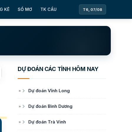
G KÊ
SỔ MƠ
TK CẦU
T6, 07/08
DỰ ĐOÁN CÁC TỈNH HÔM NAY
Dự đoán Vĩnh Long
Dự đoán Bình Dương
Dự đoán Trà Vinh