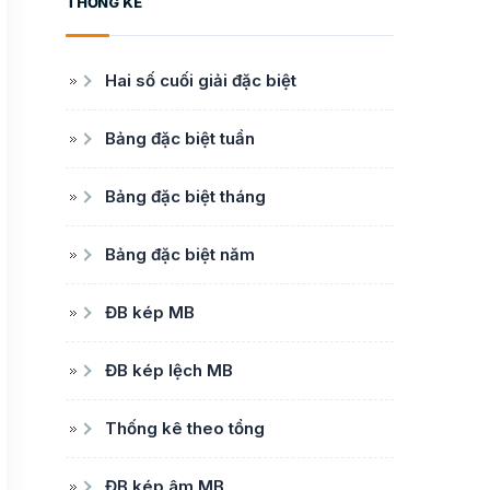
THỐNG KÊ
Hai số cuối giải đặc biệt
Bảng đặc biệt tuần
Bảng đặc biệt tháng
Bảng đặc biệt năm
ĐB kép MB
ĐB kép lệch MB
Thống kê theo tổng
ĐB kép âm MB