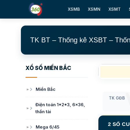
XSMB
XSMN
XSMT
TK BT – Thống kê XSBT – Thống 
XỔ SỐ MIỀN BẮC
Miền Bắc
TK GĐB
Điện toán 1*2*3, 6x36,
thần tài
2 SỐ CU
Mega 6/45