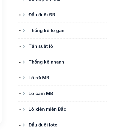
Đầu đuôi ĐB
Thống kê lô gan
Tần suất lô
Thống kê nhanh
Lô rơi MB
Lô câm MB
Lô xiên miền Bắc
Đầu đuôi loto