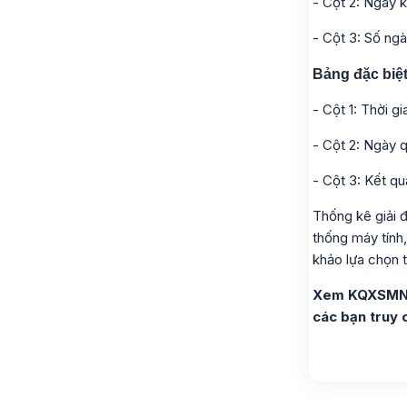
- Cột 2: Ngày 
- Cột 3: Số ngà
Bảng đặc biệ
- Cột 1: Thời g
- Cột 2: Ngày 
- Cột 3: Kết qu
Thống kê giải đ
thống máy tính
khảo lựa chọn t
Xem KQXSMN sẽ
các bạn truy c