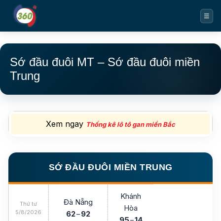
☰
Sớ đầu đuôi MT – Sớ đầu đuôi miền
Trung
Xem ngay
Thống kê lô tô gan miền Bắc
SỚ ĐẦU ĐUÔI MIỀN TRUNG
Khánh
Đà Nẵng
Thứ tư
Hòa
5/8/2026
62
−
92
95
−
14