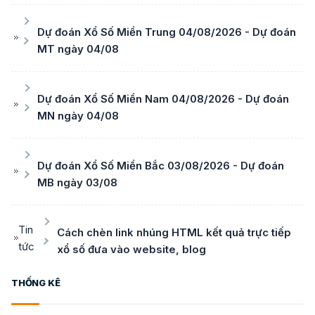
Dự đoán Xổ Số Miền Trung 04/08/2026 - Dự đoán
MT ngày 04/08
Dự đoán Xổ Số Miền Nam 04/08/2026 - Dự đoán
MN ngày 04/08
Dự đoán Xổ Số Miền Bắc 03/08/2026 - Dự đoán
MB ngày 03/08
Tin
Cách chèn link nhúng HTML kết quả trực tiếp
tức
xổ số đưa vào website, blog
THỐNG KÊ