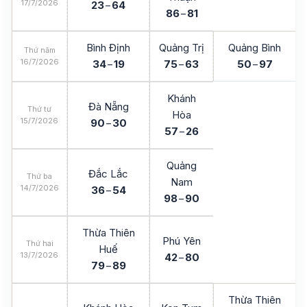
17/7/2026
23
−
64
86
−
81
Bình Định
Quảng Trị
Quảng Bình
Thứ năm
16/7/2026
34
−
19
75
−
63
50
−
97
Khánh
Đà Nẵng
Thứ tư
Hòa
15/7/2026
90
−
30
57
−
26
Quảng
Đắc Lắc
Thứ ba
Nam
14/7/2026
36
−
54
98
−
90
Thừa Thiên
Phú Yên
Thứ hai
Huế
13/7/2026
42
−
80
79
−
89
Thừa Thiên