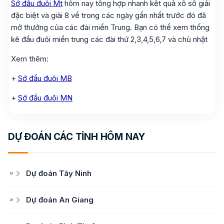
Sớ đầu đuôi Mt
hôm nay tổng hợp nhanh kết quả xổ số giải
đặc biệt và giải 8 về trong các ngày gần nhất trước đó đã
mở thưởng của các đài miền Trung. Bạn có thể xem thống
kê đầu đuôi miền trung các đài thứ 2,3,4,5,6,7 và chủ nhật
Xem thêm:
+
Sớ đầu đuôi MB
+
Sớ đầu đuôi MN
DỰ ĐOÁN CÁC TỈNH HÔM NAY
Dự đoán Tây Ninh
Dự đoán An Giang