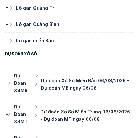
Lô gan Quảng Trị
Lô gan Quảng Bình
Lô gan miền Bắc
DỰ ĐOÁN XỔ SỐ
Dự
Dự đoán Xổ Số Miền Bắc 06/08/2026 -
Đoán
Dự đoán MB ngày 06/08
XSMB
Dự
Dự đoán Xổ Số Miền Trung 06/08/2026
Đoán
- Dự đoán MT ngày 06/08
XSMT
Dự