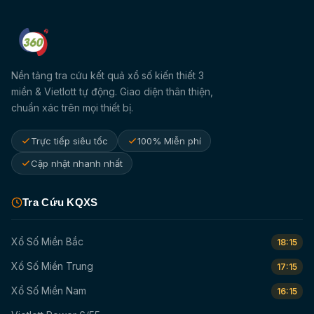
Nền tảng tra cứu kết quả xổ số kiến thiết 3
miền & Vietlott tự động. Giao diện thân thiện,
chuẩn xác trên mọi thiết bị.
Trực tiếp siêu tốc
100% Miễn phí
Cập nhật nhanh nhất
Tra Cứu KQXS
Xổ Số Miền Bắc
18:15
Xổ Số Miền Trung
17:15
Xổ Số Miền Nam
16:15