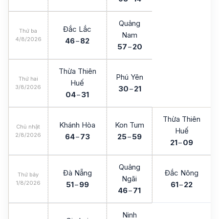
Quảng
Đắc Lắc
Thứ ba
Nam
4/8/2026
46
−
82
57
−
20
Thừa Thiên
Phú Yên
Thứ hai
Huế
3/8/2026
30
−
21
04
−
31
Thừa Thiên
Khánh Hòa
Kon Tum
Chủ nhật
Huế
2/8/2026
64
−
73
25
−
59
21
−
09
Quảng
Đà Nẵng
Đắc Nông
Thứ bảy
Ngãi
1/8/2026
51
−
99
61
−
22
46
−
71
Ninh