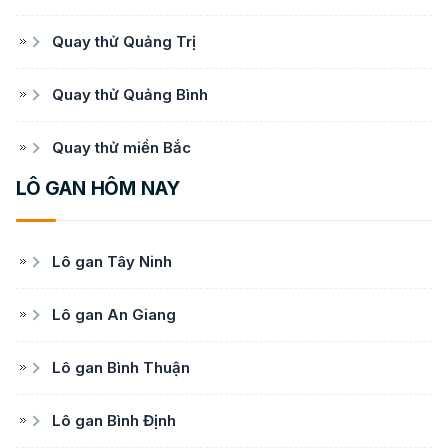
Quay thử Quảng Trị
Quay thử Quảng Bình
Quay thử miền Bắc
LÔ GAN HÔM NAY
Lô gan Tây Ninh
Lô gan An Giang
Lô gan Bình Thuận
Lô gan Bình Định