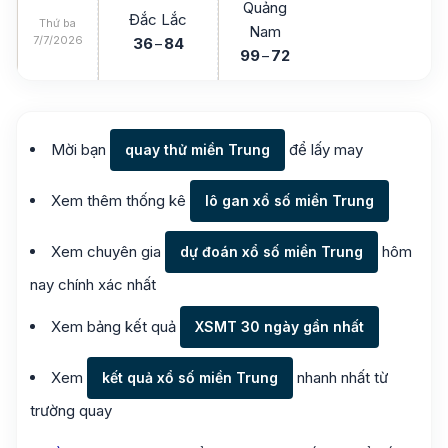
Quảng
Đắc Lắc
Thứ ba
Nam
7/7/2026
36
−
84
99
−
72
Mời bạn
để lấy may
quay thử miền Trung
Xem thêm thống kê
lô gan xổ số miền Trung
Xem chuyên gia
hôm
dự đoán xổ số miền Trung
nay chính xác nhất
Xem bảng kết quả
XSMT 30 ngày gần nhất
Xem
nhanh nhất từ
kết quả xổ số miền Trung
trường quay