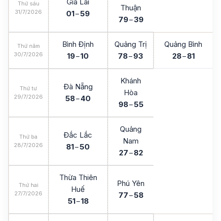
Gia Lai
Thứ sáu
Thuận
31/7/2026
01
−
59
79
−
39
Bình Định
Quảng Trị
Quảng Bình
Thứ năm
30/7/2026
19
−
10
78
−
93
28
−
81
Khánh
Đà Nẵng
Thứ tư
Hòa
29/7/2026
58
−
40
98
−
55
Quảng
Đắc Lắc
Thứ ba
Nam
28/7/2026
81
−
50
27
−
82
Thừa Thiên
Phú Yên
Thứ hai
Huế
27/7/2026
77
−
58
51
−
18