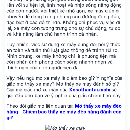
liền với sự tiện lợi, linh hoạt và nhịp sống năng động
của con người. Với thiết kế nhỏ gọn, xe máy giúp di
chuyển dễ dàng trong những con đường đông đúc,
đặc biệt ở các đô thị lớn. Không chỉ phục vụ việc đi
lại, xe máy còn tượng trưng cho sự chủ động, tự do
và khả năng làm chủ hành trình cá nhân.
Tuy nhiên, việc sử dụng xe máy cũng đòi hỏi ý thức
an toàn và tuân thủ luật giao thông để tránh rủi ro.
Nhìn chung, xe máy không chỉ là phương tiện mà
còn phản ánh phong cách sống nhanh nhẹn và
thích nghi của con người hiện đại.
Vậy nếu ngủ mơ xe máy là điềm báo gì? Ý nghĩa của
giấc mơ thấy xe máy? Mơ thấy xe máy đánh số gì?
Giải mã giấc mơ xe máy của
Xosothantai.mobi
sẽ
giải đáp cho bạn về ý nghĩa của giấc chiêm bao này.
Theo dõi giấc mơ liên quan tại:
Mơ thấy xe máy đèo
hàng - Chiêm bao thấy xe máy đèo hàng đánh con
gì?