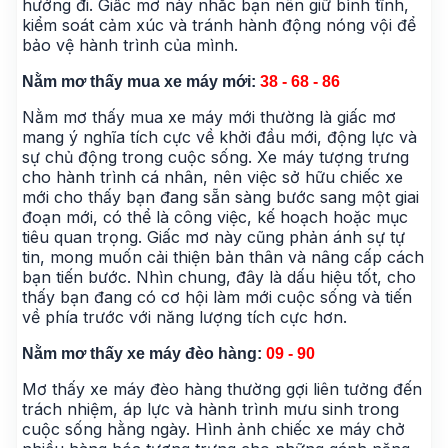
hướng đi. Giấc mơ này nhắc bạn nên giữ bình tĩnh,
kiểm soát cảm xúc và tránh hành động nóng vội để
bảo vệ hành trình của mình.
Nằm mơ thấy mua xe máy mới:
38 - 68 - 86
Nằm mơ thấy mua xe máy mới thường là giấc mơ
mang ý nghĩa tích cực về khởi đầu mới, động lực và
sự chủ động trong cuộc sống. Xe máy tượng trưng
cho hành trình cá nhân, nên việc sở hữu chiếc xe
mới cho thấy bạn đang sẵn sàng bước sang một giai
đoạn mới, có thể là công việc, kế hoạch hoặc mục
tiêu quan trọng. Giấc mơ này cũng phản ánh sự tự
tin, mong muốn cải thiện bản thân và nâng cấp cách
bạn tiến bước. Nhìn chung, đây là dấu hiệu tốt, cho
thấy bạn đang có cơ hội làm mới cuộc sống và tiến
về phía trước với năng lượng tích cực hơn.
Nằm mơ thấy xe máy đèo hàng:
09 - 90
Mơ thấy xe máy đèo hàng thường gợi liên tưởng đến
trách nhiệm, áp lực và hành trình mưu sinh trong
cuộc sống hằng ngày. Hình ảnh chiếc xe máy chở