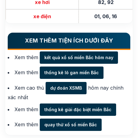
xe hơi
82, 92
xe điện
01, 06, 16
XEM THÊM TIỆN ÍCH DƯỚI ĐÂY
Xem thêm
kết quả xổ số miền Bắc hôm nay
Xem thêm
thống kê lô gan miền Bắc
Xem cao thủ
hôm nay chính
dự đoán XSMB
xác nhất
Xem thêm
thống kê giải đặc biệt miền Bắc
Xem thêm
quay thử xổ số miền Bắc