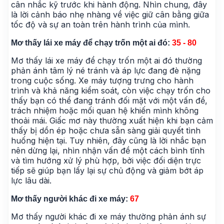
cân nhắc kỹ trước khi hành động. Nhìn chung, đây
là lời cảnh báo nhẹ nhàng về việc giữ cân bằng giữa
tốc độ và sự an toàn trên hành trình của mình.
Mơ thấy lái xe máy để chạy trốn một ai đó:
35 - 80
Mơ thấy lái xe máy để chạy trốn một ai đó thường
phản ánh tâm lý né tránh và áp lực đang đè nặng
trong cuộc sống. Xe máy tượng trưng cho hành
trình và khả năng kiểm soát, còn việc chạy trốn cho
thấy bạn có thể đang tránh đối mặt với một vấn đề,
trách nhiệm hoặc mối quan hệ khiến mình không
thoải mái. Giấc mơ này thường xuất hiện khi bạn cảm
thấy bị dồn ép hoặc chưa sẵn sàng giải quyết tình
huống hiện tại. Tuy nhiên, đây cũng là lời nhắc bạn
nên dừng lại, nhìn nhận vấn đề một cách bình tĩnh
và tìm hướng xử lý phù hợp, bởi việc đối diện trực
tiếp sẽ giúp bạn lấy lại sự chủ động và giảm bớt áp
lực lâu dài.
Mơ thấy người khác đi xe máy:
67
Mơ thấy người khác đi xe máy thường phản ánh sự