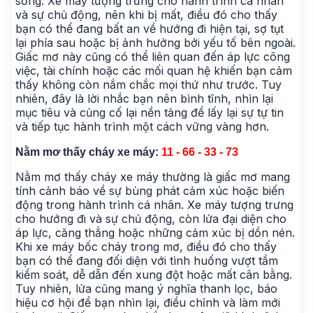
sống. Xe máy tượng trưng cho hành trình cá nhân
và sự chủ động, nên khi bị mất, điều đó cho thấy
bạn có thể đang bất an về hướng đi hiện tại, sợ tụt
lại phía sau hoặc bị ảnh hưởng bởi yếu tố bên ngoài.
Giấc mơ này cũng có thể liên quan đến áp lực công
việc, tài chính hoặc các mối quan hệ khiến bạn cảm
thấy không còn nắm chắc mọi thứ như trước. Tuy
nhiên, đây là lời nhắc bạn nên bình tĩnh, nhìn lại
mục tiêu và củng cố lại nền tảng để lấy lại sự tự tin
và tiếp tục hành trình một cách vững vàng hơn.
Nằm mơ thấy cháy xe máy:
11 - 66 - 33 - 73
Nằm mơ thấy cháy xe máy thường là giấc mơ mang
tính cảnh báo về sự bùng phát cảm xúc hoặc biến
động trong hành trình cá nhân. Xe máy tượng trưng
cho hướng đi và sự chủ động, còn lửa đại diện cho
áp lực, căng thẳng hoặc những cảm xúc bị dồn nén.
Khi xe máy bốc cháy trong mơ, điều đó cho thấy
bạn có thể đang đối diện với tình huống vượt tầm
kiểm soát, dễ dẫn đến xung đột hoặc mất cân bằng.
Tuy nhiên, lửa cũng mang ý nghĩa thanh lọc, báo
hiệu cơ hội để bạn nhìn lại, điều chỉnh và làm mới