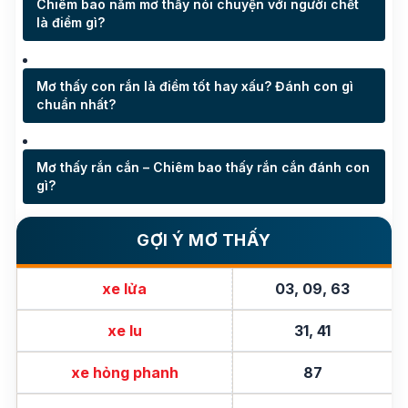
Chiêm bao nằm mơ thấy nói chuyện với người chết
là điềm gì?
Mơ thấy con rắn là điềm tốt hay xấu? Đánh con gì
chuẩn nhất?
Mơ thấy rắn cắn – Chiêm bao thấy rắn cắn đánh con
gì?
GỢI Ý MƠ THẤY
xe lửa
03, 09, 63
xe lu
31, 41
xe hỏng phanh
87