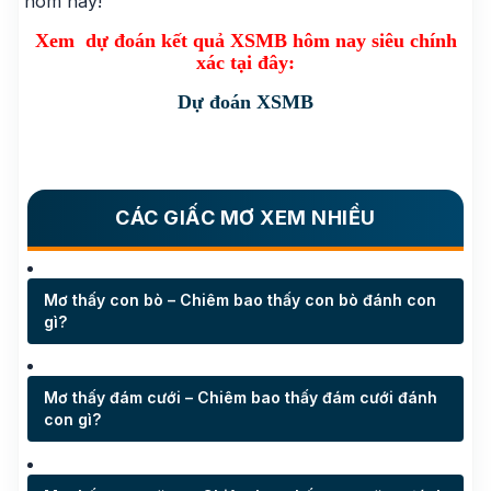
hôm nay!
Xem dự đoán kết quả XSMB hôm nay siêu chính
xác tại đây:
Dự đoán XSMB
CÁC GIẤC MƠ XEM NHIỀU
Mơ thấy con bò – Chiêm bao thấy con bò đánh con
gì?
Mơ thấy đám cưới – Chiêm bao thấy đám cưới đánh
con gì?