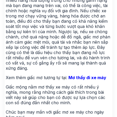
nhiều hàng hóa tượng trưng cho những gánh nặng
mà bạn đang mang trên vai, có thể là công việc, tài
chính hoặc nghĩa vụ đối với gia đình. Nếu chiếc xe
trong mơ chạy vững vàng, hàng hóa được chở an
toàn, điều đó cho thấy bạn đang có khả năng kiểm
soát tốt mọi việc và từng bước vượt qua khó khăn
bằng sự kiên trì của mình. Ngược lại, nếu xe chòng
chành, chở quá nặng hoặc dễ đổ ngã, giấc mơ phản
ánh cảm giác mệt mỏi, quá tải và nhắc bạn nên sắp
xếp lại công việc để tránh tự tạo thêm áp lực. Đây
cũng có thể là dấu hiệu cho thấy bạn đang nỗ lực
rất nhiều để vun vén cho tương lai, và dù hành trình
có vất vả, sự cố gắng ấy rồi sẽ mang lại thành quả
xứng đáng.
Xem thêm giấc mơ tương tự tại:
Mơ thấy đi xe máy
Giấc mộng nằm mơ thấy xe máy có rất nhiều ý
nghĩa, mong rằng những cách giải thích trong bài
viết này sẽ giúp cho bạn có được sự lựa chọn các
con số đúng đắn nhất cho mình.
Chúc bạn may mắn với giấc mơ xe máy cho ngày