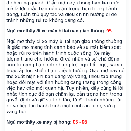
định xung quanh. Giấc mơ này không hẳn tiêu cực,
mà là lời nhắc bạn nên cẩn trọng hơn trong hành
động, tuân thủ quy tắc và điều chỉnh hướng đi để
tránh những rủi ro không đáng có.
Ngủ mơ thấy đi xe máy bị tai nạn giao thông:
95
Ngủ mơ thấy đi xe máy bị tai nạn giao thông thường
là giấc mơ mang tính cảnh báo về sự mất kiểm soát
hoặc rủi ro trên hành trình cuộc sống. Xe máy
tượng trưng cho hướng đi cá nhân và sự chủ động,
còn tai nạn phản ánh những trở ngại bất ngờ, sai sót
hoặc áp lực khiến bạn chệch hướng. Giấc mơ này có
thể xuất hiện khi bạn đang vội vàng, thiếu tập trung
hoặc đối mặt với tình huống căng thẳng trong công
việc hay các mối quan hệ. Tuy nhiên, đây cũng là lời
nhắc tích cực để bạn chậm lại, cẩn trọng hơn trong
quyết định và giữ sự tỉnh táo, từ đó tránh những rủi
ro và tiếp tục hành trình một cách an toàn, vững
vàng hơn.
Ngủ mơ thấy xe máy bị hỏng:
05 - 95