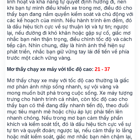
linh hoạt và khả năng tự quyết định hướng đi, nên
khi bạn tự mình điều khiển xe trong mơ, điều đó cho
thấy bạn đang nắm quyền kiểm soát và chủ động với
các kế hoạch của mình. Nếu hành trình êm đềm, đó
là dấu hiệu tích cực về sự thuận lợi và tự tin; ngược
lại, nếu đường đi khó khăn hoặc gặp sự cố, giấc mơ
nhắc bạn nên thận trọng, điều chỉnh tốc độ và cách
tiếp cận. Nhìn chung, đây là hình ảnh thể hiện sự
phát triển, nhắc bạn giữ vững tay lái để tiến về phía
trước một cách vững vàng.
Mơ thấy chạy xe máy với tốc độ cao:
21 - 37
Mơ thấy chạy xe máy với tốc độ cao thường là giấc
mơ phản ánh nhịp sống nhanh, sự vội vàng và
mong muốn bứt phá trong cuộc sống. Xe máy tượng
trưng cho hành trình cá nhân, còn tốc độ cao cho
thấy bạn có thể đang đẩy nhanh tiến độ, theo đuổi
mục tiêu mạnh mẽ hoặc chịu áp lực phải tiến lên
nhanh chóng. Nếu trong mơ bạn cảm thấy phấn
khích và kiểm soát tốt, đó là dấu hiệu tích cực về sự
tự tin và quyết đoán; ngược lại, nếu cảm thấy lo lắng
hoặc mất kiểm soát, giấc mơ nhắc bạn nên chậm lại,