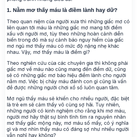
1. Nằm mơ thấy máu là điềm lành hay dữ?
Theo quan niệm của người xưa thì những giấc mơ có
liên quan tới máu là những giấc mơ mang tới điềm
xấu với người mơ, tùy theo những hoàn cảnh diễn
biến trong đó mà sự cảnh báo nguy hiểm của giấc
mơ ngủ mơ thấy máu có mức độ nặng nhẹ khác
nhau. Vậy, mơ thấy máu là điềm gì?
Theo nghiên cứu của các chuyên gia thì không phải
giấc mơ về máu nào cũng mang đến điềm dữ, cũng
sẽ có những giấc mơ báo hiệu điềm lành cho người
nằm mơ. Việc bị chảy máu đánh con gì cũng là vấn
đề được những người chơi xổ số luôn quan tâm.
Mơ ngủ thấy máu sẽ khiến cho nhiều người, đặc biệt
là trẻ em sẽ cảm thấy vô cùng sợ hãi. Tuy nhiên,
những người có kinh nghiệm cho rằng khi mơ máu,
người mơ hãy thật sự bình tĩnh tìm ra nguyên nhân
mơ thấy giấc mộng này, mơ máu số mấy, có ý nghĩa
gì và mơ nhìn thấy máu có đáng sợ như nhiều người
vẫn nghĩ hay không?