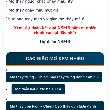
- Mơ thấy người khác chảy máu:
93
- Mơ thấy chảy máu mũi:
43
Chúc bạn may mắn với giấc mơ thấy máu!
Xem dự đoán kết quả XSMB hôm nay siêu
chính xác tại đây nhá:
Dự đoán XSMB
CÁC GIẤC MƠ XEM NHIỀU
Mơ thấy trứng - Chiêm bao thấy trứng đánh con gì?
Mơ thấy bắt được nhiều cá
Mơ thấy con lươn – Chiêm bao thấy con lươn đánh