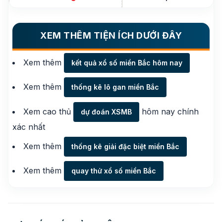
XEM THÊM TIỆN ÍCH DƯỚI ĐÂY
Xem thêm
kết quả xổ số miền Bắc hôm nay
Xem thêm
thống kê lô gan miền Bắc
Xem cao thủ
hôm nay chính
dự đoán XSMB
xác nhất
Xem thêm
thống kê giải đặc biệt miền Bắc
Xem thêm
quay thử xổ số miền Bắc