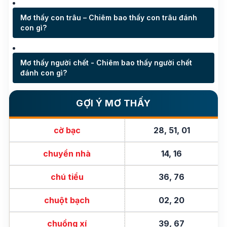
Mơ thấy con trâu – Chiêm bao thấy con trâu đánh
con gì?
Mơ thấy người chết - Chiêm bao thấy người chết
đánh con gì?
GỢI Ý MƠ THẤY
cờ bạc
28, 51, 01
chuyển nhà
14, 16
chú tiểu
36, 76
chuột bạch
02, 20
chuồng xí
39, 67