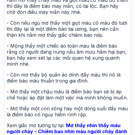
nằm mơ thấy chảy máu và giọt máu có màu đỏ thẫm
thì đây là điềm báo may mắn, có tài lộc. Bạn hãy
chờ đón điều may mắn này nhé.
- Còn nếu ngủ mơ thấy một giọt máu có màu đỏ tươi
thì đây lại là một điềm báo tai ương, bạn nên cẩn
thận khi nằm mơ thấy giấc chiêm bao này.
- Mộng thấy một chiếc áo toàn máu là điềm báo
rằng có người đang nung nấu âm mưu hãm hại bạn,
bạn hãy xem xét lại các mối quan hệ xung quanh
mình nhé.
- Còn mơ thấy bộ quần áo dính đầy máu thì nó là
điềm báo mâu thuẫn trong gia đình.
- Mơ thấy một chậu máu là điềm báo bạn sẽ bị áp
chế hoặc áp đặt làm một việc mà mình không muốn.
- Mơ thấy một con sông hay một dòng suối đầy máu
là điềm báo có nguy hiểm rình rập.
Xem giấc mơ tương tự tại:
Mơ thấy nhìn thấy máu
người chảy – Chiêm bao nhìn máu người chảy đánh