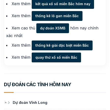
Xem thêm
kết quả xổ số miền Bắc hôm nay
Xem thêm
thống kê lô gan miền Bắc
Xem cao thủ
hôm nay chính
dự đoán XSMB
xác nhất
Xem thêm
thống kê giải đặc biệt miền Bắc
Xem thêm
quay thử xổ số miền Bắc
DỰ ĐOÁN CÁC TỈNH HÔM NAY
Dự đoán Vĩnh Long