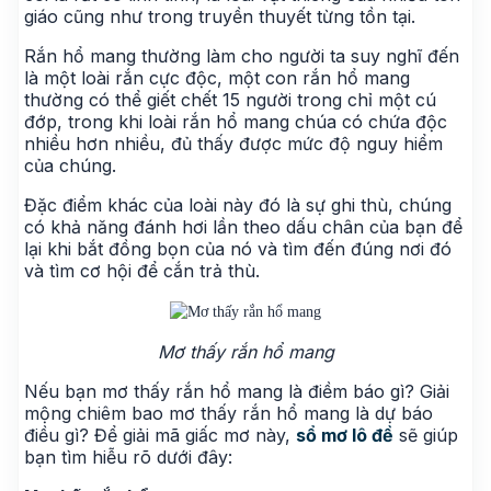
giáo cũng như trong truyền thuyết từng tồn tại.
Rắn hổ mang thường làm cho người ta suy nghĩ đến
là một loài rắn cực độc, một con rắn hổ mang
thường có thể giết chết 15 người trong chỉ một cú
đớp, trong khi loài rắn hổ mang chúa có chứa độc
nhiều hơn nhiều, đủ thấy được mức độ nguy hiểm
của chúng.
Đặc điểm khác của loài này đó là sự ghi thù, chúng
có khả năng đánh hơi lần theo dấu chân của bạn để
lại khi bắt đồng bọn của nó và tìm đến đúng nơi đó
và tìm cơ hội để cắn trả thù.
Mơ thấy rắn hổ mang​
Nếu bạn mơ thấy rắn hổ mang là điềm báo gì? Giải
mộng chiêm bao mơ thấy rắn hổ mang là dự báo
điều gì? Để giải mã giấc mơ này,
sổ mơ lô đề
sẽ giúp
bạn tìm hiễu rõ dưới đây: