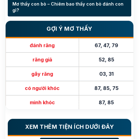
Mơ thấy con bò – Chiêm bao thấy con bò đánh con
gì?
GỢI Ý MƠ THẤY
đánh răng
67, 47, 79
răng giả
52, 85
gãy răng
03, 31
có người khóc
87, 85, 75
mình khóc
87, 85
XEM THÊM TIỆN ÍCH DƯỚI ĐÂY