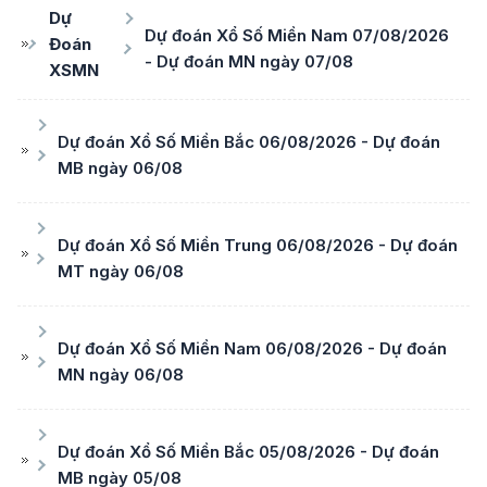
Dự
Dự đoán Xổ Số Miền Nam 07/08/2026
Đoán
- Dự đoán MN ngày 07/08
XSMN
Dự đoán Xổ Số Miền Bắc 06/08/2026 - Dự đoán
MB ngày 06/08
Dự đoán Xổ Số Miền Trung 06/08/2026 - Dự đoán
MT ngày 06/08
Dự đoán Xổ Số Miền Nam 06/08/2026 - Dự đoán
MN ngày 06/08
Dự đoán Xổ Số Miền Bắc 05/08/2026 - Dự đoán
MB ngày 05/08