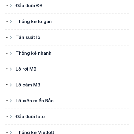
Đầu đuôi ĐB
Thống kê lô gan
Tần suất lô
Thống kê nhanh
Lô rơi MB
Lô câm MB
Lô xiên miền Bắc
Đầu đuôi loto
Thống kê Vietlott