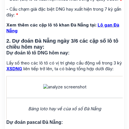
- Cầu chạm giải đặc biệt DNG hay xuất hiện trong 7 kỳ gần
đây:
*
Xem thêm các cặp lô tô khan Đà Nẵng tại:
Lô gan Đà
Nẵng
2. Dự đoán Đà Nẵng ngày 3/6 các cặp số lô tô
chiều hôm nay:
Dự đoán lô tô DNG hôm nay:
Lấy số theo các lô tô có vị trí ghép cầu động về trong 3 kỳ
XSDNG
liên tiếp trở lên, ta có bảng tổng hợp dưới đây:
Bảng loto hay về của xổ số Đà Nẵng
Dự đoán pascal Đà Nẵng: