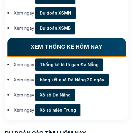
Xem ngay
Dự đoán XSMN
Xem ngay
Dự đoán XSMB
XEM THỐNG KÊ HÔM NAY
Xem ngay
Thống kê lô tô gan Đà Nẵng
Xem ngay
bảng kết quả Đà Nẵng 30 ngày
Xem ngay
Xổ số Đà Nẵng
Xem ngay
Xổ số miền Trung