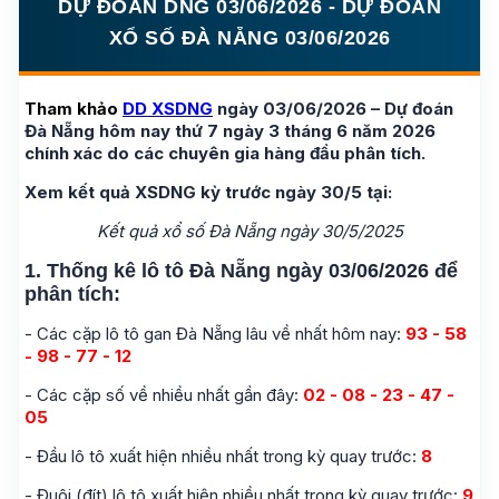
DỰ ĐOÁN DNG 03/06/2026 - DỰ ĐOÁN
XỔ SỐ ĐÀ NẴNG 03/06/2026
Tham khảo
DD XSDNG
ngày 03/06/2026 – Dự đoán
Đà Nẵng hôm nay thứ 7 ngày 3 tháng 6 năm 2026
chính xác do các chuyên gia hàng đầu phân tích.
Xem kết quả XSDNG kỳ trước ngày 30/5 tại:
Kết quả xổ số Đà Nẵng ngày 30/5/2025
1. Thống kê lô tô Đà Nẵng ngày 03/06/2026 để
phân tích:
- Các cặp lô tô gan Đà Nẵng lâu về nhất hôm nay:
93 - 58
- 98 - 77 - 12
- Các cặp số về nhiều nhất gần đây:
02 - 08 - 23 - 47 -
05
- Đầu lô tô xuất hiện nhiều nhất trong kỳ quay trước:
8
- Đuôi (đít) lô tô xuất hiện nhiều nhất trong kỳ quay trước:
9