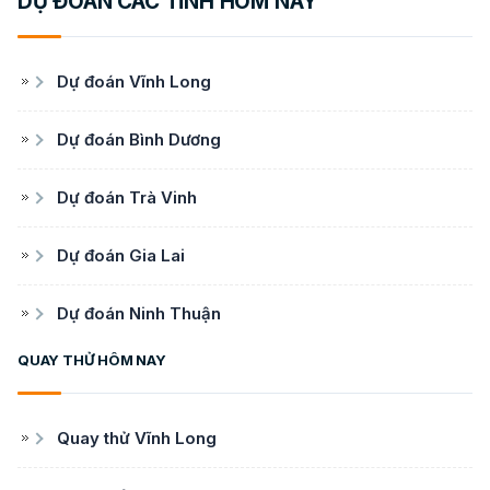
DỰ ĐOÁN CÁC TỈNH HÔM NAY
Dự đoán Vĩnh Long
Dự đoán Bình Dương
Dự đoán Trà Vinh
Dự đoán Gia Lai
Dự đoán Ninh Thuận
QUAY THỬ HÔM NAY
Quay thử Vĩnh Long