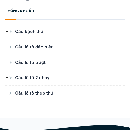
THỐNG KÊ CẦU
Cầu bạch thủ
Cầu lô tô đặc biệt
Cầu lô tô trượt
Cầu lô tô 2 nháy
Cầu lô tô theo thứ