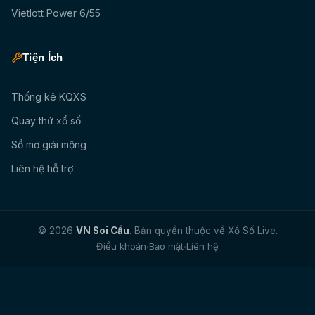
Vietlott Power 6/55
Tiện Ích
Thống kê KQXS
Quay thử xổ số
Sổ mơ giải mộng
Liên hệ hỗ trợ
© 2026
VN Soi Cầu
. Bản quyền thuộc về Xổ Số Live.
·
·
Điều khoản
Bảo mật
Liên hệ