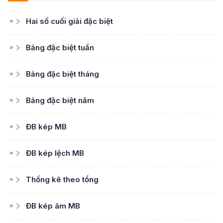
Hai số cuối giải đặc biệt
Bảng đặc biệt tuần
Bảng đặc biệt tháng
Bảng đặc biệt năm
ĐB kép MB
ĐB kép lệch MB
Thống kê theo tổng
ĐB kép âm MB