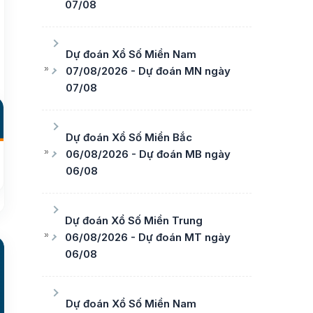
07/08
Dự đoán Xổ Số Miền Nam
07/08/2026 - Dự đoán MN ngày
07/08
Dự đoán Xổ Số Miền Bắc
06/08/2026 - Dự đoán MB ngày
06/08
Dự đoán Xổ Số Miền Trung
06/08/2026 - Dự đoán MT ngày
06/08
Dự đoán Xổ Số Miền Nam