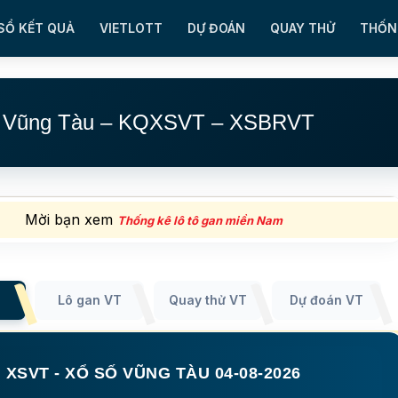
SỔ KẾT QUẢ
VIETLOTT
DỰ ĐOÁN
QUAY THỬ
THỐN
ố Vũng Tàu – KQXSVT – XSBRVT
Mời bạn xem
Thống kê lô tô gan miền Nam
Lô gan VT
Quay thử VT
Dự đoán VT
XSVT - XỔ SỐ VŨNG TÀU 04-08-2026