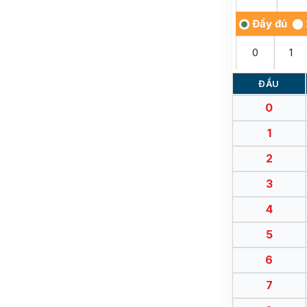
0
1
ĐẦU
0
1
2
3
4
5
6
7