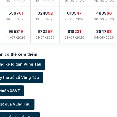
05-05-2026
12-05-2026
19-05-2026
26-05-2026
5567
01
0248
92
0185
47
4839
66
09-06-2026
16-06-2026
23-06-2026
30-06-2026
9553
19
6732
57
8182
31
3847
88
14-07-2026
21-07-2026
28-07-2026
04-08-2026
ạn có thể xem thêm:
ng kê lô gan Vũng Tàu
y thử xổ số Vũng Tàu
đoán XSVT
kết quả Vũng Tàu