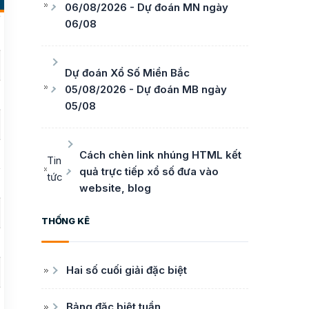
06/08/2026 - Dự đoán MN ngày
06/08
Dự đoán Xổ Số Miền Bắc
05/08/2026 - Dự đoán MB ngày
05/08
Cách chèn link nhúng HTML kết
Tin
quả trực tiếp xổ số đưa vào
tức
website, blog
THỐNG KÊ
Hai số cuối giải đặc biệt
Bảng đặc biệt tuần