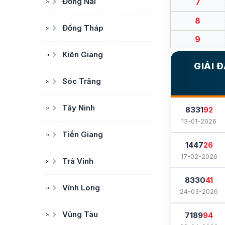
Đồng Nai
7
8
Đồng Tháp
9
Kiên Giang
GIẢI 
Sóc Trăng
Tây Ninh
8331
92
13-01-2026
Tiền Giang
1447
26
17-02-2026
Trà Vinh
8330
41
Vĩnh Long
24-03-2026
Vũng Tàu
7189
94