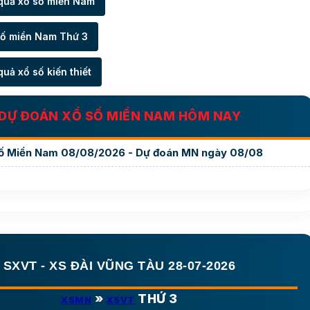
 quả xổ số miền Nam
số miền Nam Thứ 3
quả xổ số kiến thiết
DỰ ĐOÁN XỔ SỐ MIỀN NAM HÔM NAY
ố Miền Nam 08/08/2026 - Dự đoán MN ngày 08/08
SXVT - XS ĐÀI VŨNG TÀU 28-07-2026
»
THỨ 3
XSMN
XSVT