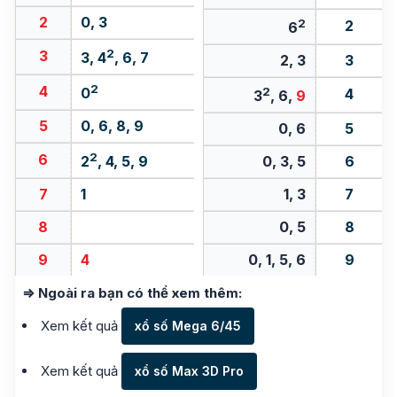
2
0, 3
2
2
6
2
3
3, 4
, 6, 7
2, 3
3
2
4
2
0
4
3
, 6,
9
5
0, 6, 8, 9
0, 6
5
2
6
0, 3, 5
6
2
, 4, 5, 9
7
1
1, 3
7
8
0, 5
8
9
4
0, 1, 5, 6
9
⇒ Ngoài ra bạn có thể xem thêm:
Xem kết quả
xổ số Mega 6/45
Xem kết quả
xổ số Max 3D Pro