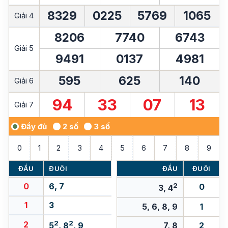
8329
0225
5769
1065
Giải 4
8206
7740
6743
Giải 5
9491
0137
4981
595
625
140
Giải 6
94
33
07
13
Giải 7
0
1
2
3
4
5
6
7
8
9
ĐẦU
ĐUÔI
ĐẦU
ĐUÔI
0
6, 7
2
0
3, 4
1
3
5, 6, 8, 9
1
2
2
2
7, 8
2
5
, 8
, 9