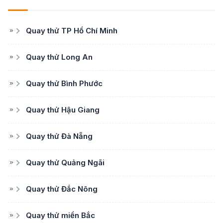
Quay thử TP Hồ Chí Minh
Quay thử Long An
Quay thử Bình Phước
Quay thử Hậu Giang
Quay thử Đà Nẵng
Quay thử Quảng Ngãi
Quay thử Đắc Nông
Quay thử miền Bắc