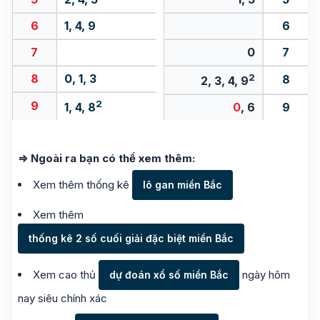
6
1, 4, 9
6
7
0
7
8
0, 1, 3
2
8
2, 3, 4, 9
2
9
0
, 6
9
1, 4, 8
⇒ Ngoài ra bạn có thể xem thêm:
Xem thêm thống kê
lô gan miền Bắc
Xem thêm
thống kê 2 số cuối giải đặc biệt miền Bắc
Xem cao thủ
ngày hôm
dự đoán xổ số miền Bắc
nay siêu chính xác