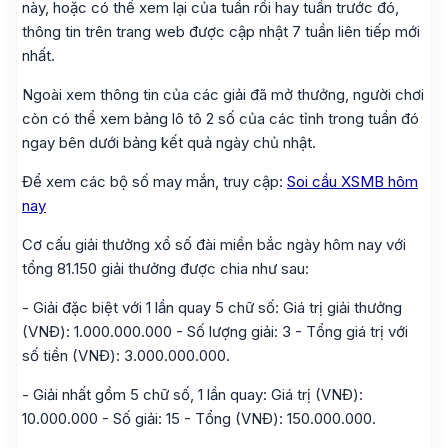
này, hoặc có thể xem lại của tuần rồi hay tuần trước đó,
thông tin trên trang web được cập nhật 7 tuần liên tiếp mới
nhất.
Ngoài xem thông tin của các giải đã mở thưởng, người chơi
còn có thể xem bảng lô tô 2 số của các tỉnh trong tuần đó
ngay bên dưới bảng kết quả ngày chủ nhật.
Để xem các bộ số may mắn, truy cập:
Soi cầu XSMB hôm
nay
Cơ cấu giải thưởng xổ số đài miền bắc ngày hôm nay với
tổng 81.150 giải thưởng được chia như sau:
- Giải đặc biệt với 1 lần quay 5 chữ số: Giá trị giải thưởng
(VNĐ): 1.000.000.000 - Số lượng giải: 3 - Tổng giá trị với
số tiền (VNĐ): 3.000.000.000.
- Giải nhất gồm 5 chữ số, 1 lần quay: Giá trị (VNĐ):
10.000.000 - Số giải: 15 - Tổng (VNĐ): 150.000.000.