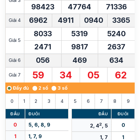
Giải 3
98423
47764
71336
6962
4911
0940
3365
Giải 4
8033
5319
5240
Giải 5
2471
9817
2637
056
469
634
Giải 6
59
34
05
62
Giải 7
0
1
2
3
4
5
6
7
8
9
ĐẦU
ĐUÔI
ĐẦU
ĐUÔI
0
5, 6, 8, 9
2
0
2, 4
, 5
1
1, 7, 9
1, 7
1