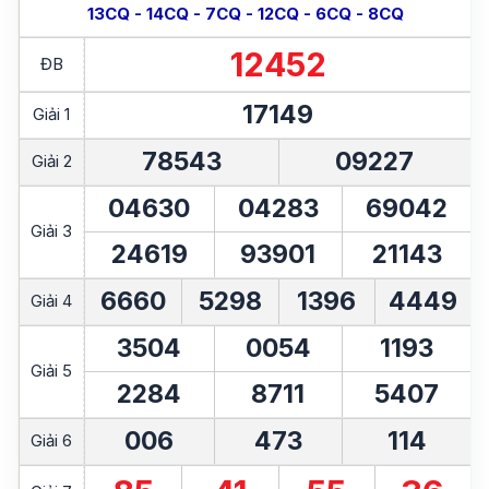
13CQ - 14CQ - 7CQ - 12CQ - 6CQ - 8CQ
12452
ĐB
17149
Giải 1
78543
09227
Giải 2
04630
04283
69042
Giải 3
24619
93901
21143
6660
5298
1396
4449
Giải 4
3504
0054
1193
Giải 5
2284
8711
5407
006
473
114
Giải 6