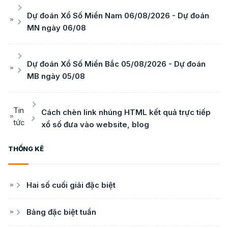
Dự đoán Xổ Số Miền Nam 06/08/2026 - Dự đoán
MN ngày 06/08
Dự đoán Xổ Số Miền Bắc 05/08/2026 - Dự đoán
MB ngày 05/08
Tin
Cách chèn link nhúng HTML kết quả trực tiếp
tức
xổ số đưa vào website, blog
THỐNG KÊ
Hai số cuối giải đặc biệt
Bảng đặc biệt tuần