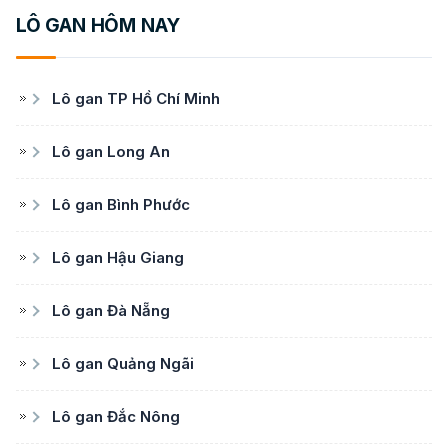
LÔ GAN HÔM NAY
Lô gan TP Hồ Chí Minh
Lô gan Long An
Lô gan Bình Phước
Lô gan Hậu Giang
Lô gan Đà Nẵng
Lô gan Quảng Ngãi
Lô gan Đắc Nông