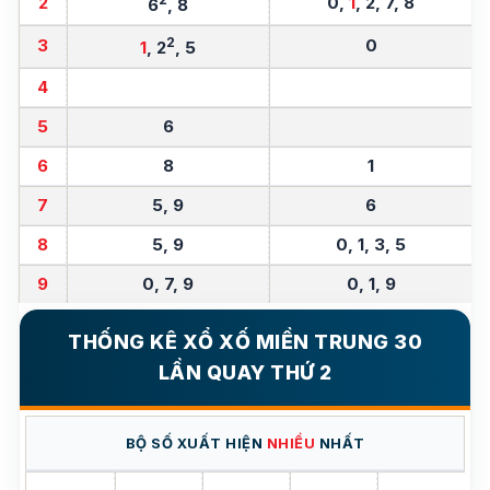
2
0,
1
, 2, 7, 8
6
, 8
2
3
0
1
, 2
, 5
4
5
6
6
8
1
7
5, 9
6
8
5, 9
0, 1, 3, 5
9
0, 7, 9
0, 1, 9
THỐNG KÊ XỔ XỐ MIỀN TRUNG 30
LẦN QUAY THỨ 2
BỘ SỐ XUẤT HIỆN
NHIỀU
NHẤT