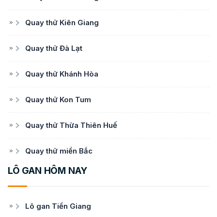
Quay thử Kiên Giang
Quay thử Đà Lạt
Quay thử Khánh Hòa
Quay thử Kon Tum
Quay thử Thừa Thiên Huế
Quay thử miền Bắc
LÔ GAN HÔM NAY
Lô gan Tiền Giang