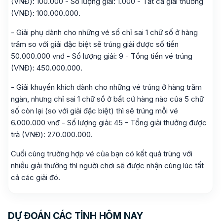
(VNĐ): 100.000 - Số lượng giải: 1.000 - Tất cả giải thưởng
(VNĐ): 100.000.000.
- Giải phụ dành cho những vé số chỉ sai 1 chữ số ở hàng
trăm so với giải đặc biệt sẽ trúng giải được số tiền
50.000.000 vnđ - Số lượng giải: 9 - Tổng tiền vé trúng
(VNĐ): 450.000.000.
- Giải khuyến khích dành cho những vé trúng ở hàng trăm
ngàn, nhưng chỉ sai 1 chữ số ở bất cứ hàng nào của 5 chữ
số còn lại (so với giải đặc biệt) thì sẽ trúng mỗi vé
6.000.000 vnđ - Số lượng giải: 45 - Tổng giải thưởng được
trả (VNĐ): 270.000.000.
Cuối cùng trường hợp vé của bạn có kết quả trùng với
nhiều giải thưởng thì người chơi sẽ được nhận cùng lúc tất
cả các giải đó.
DỰ ĐOÁN CÁC TỈNH HÔM NAY