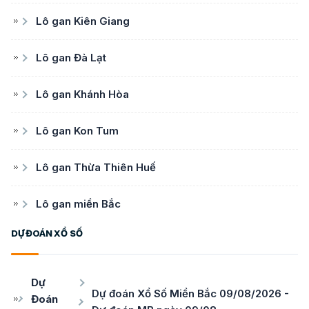
Lô gan Kiên Giang
Lô gan Đà Lạt
Lô gan Khánh Hòa
Lô gan Kon Tum
Lô gan Thừa Thiên Huế
Lô gan miền Bắc
DỰ ĐOÁN XỔ SỐ
Dự
Dự đoán Xổ Số Miền Bắc 09/08/2026 -
Đoán