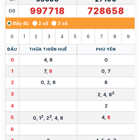
997718
728658
ĐB
0
1
2
3
4
5
6
7
8
9
ĐẦU
THỪA THIÊN HUẾ
PHÚ YÊN
0
4, 8
0
1
7,
8
0, 7
2
0, 2, 8
8
2
3
2, 4, 8
4
2
2
3
5
4,
8
0, 1
, 2
, 4, 8
6