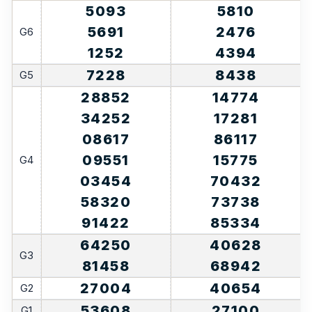
5093
5810
5691
2476
G6
1252
4394
7228
8438
G5
28852
14774
34252
17281
08617
86117
09551
15775
G4
03454
70432
58320
73738
91422
85334
64250
40628
G3
81458
68942
27004
40654
G2
53608
27100
G1