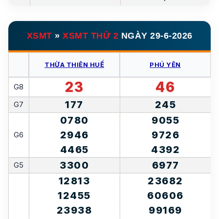
XSMT
»
XSMT THỨ 2
NGÀY 29-6-2026
THỪA THIÊN HUẾ
PHÚ YÊN
23
46
G8
177
245
G7
0780
9055
2946
9726
G6
4465
4392
3300
6977
G5
12813
23682
12455
60606
23938
99169