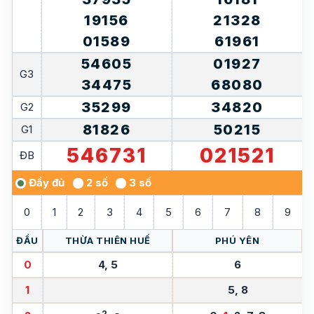
19156
21328
01589
61961
54605
01927
G3
34475
68080
35299
34820
G2
81826
50215
G1
546731
021521
ĐB
0
1
2
3
4
5
6
7
8
9
ĐẦU
THỪA THIÊN HUẾ
PHÚ YÊN
0
4, 5
6
1
5, 8
2