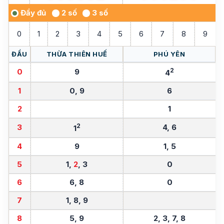
0
1
2
3
4
5
6
7
8
9
ĐẦU
THỪA THIÊN HUẾ
PHÚ YÊN
2
0
9
4
1
0, 9
6
2
1
2
3
4, 6
1
4
9
1, 5
5
1,
2
, 3
0
6
6, 8
0
7
1, 8, 9
8
5, 9
2, 3, 7, 8