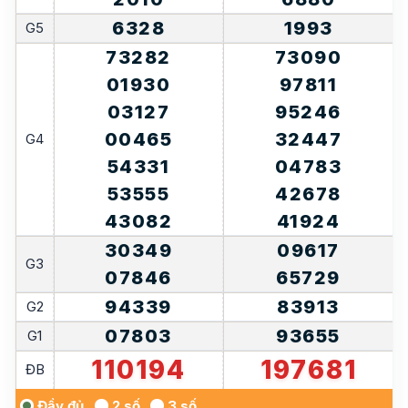
6328
1993
G5
73282
73090
01930
97811
03127
95246
00465
32447
G4
54331
04783
53555
42678
43082
41924
30349
09617
G3
07846
65729
94339
83913
G2
07803
93655
G1
110194
197681
ĐB