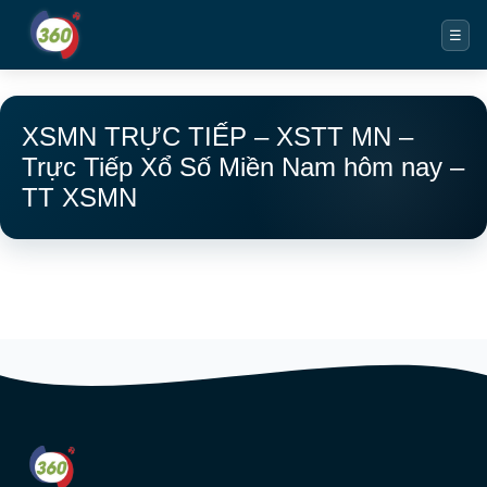
☰
XSMN TRỰC TIẾP – XSTT MN –
Trực Tiếp Xổ Số Miền Nam hôm nay –
TT XSMN