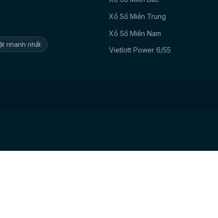
Xổ Số Miền Trung
Xổ Số Miền Nam
ật nhanh nhất
Vietlott Power 6/55