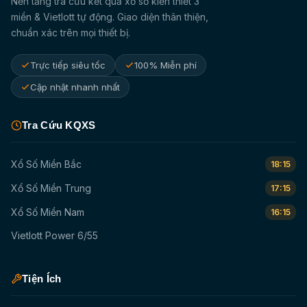
Nền tảng tra cứu kết quả xổ số kiến thiết 3
miền & Vietlott tự động. Giao diện thân thiện,
chuẩn xác trên mọi thiết bị.
Trực tiếp siêu tốc
100% Miễn phí
Cập nhật nhanh nhất
Tra Cứu KQXS
Xổ Số Miền Bắc
18:15
Xổ Số Miền Trung
17:15
Xổ Số Miền Nam
16:15
Vietlott Power 6/55
Tiện Ích