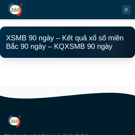
☰
XSMB 90 ngày – Kết quả xổ số miền
Bắc 90 ngày – KQXSMB 90 ngày