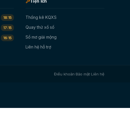
Tiện Ích
Thống kê KQXS
18:15
Quay thử xổ số
17:15
Sổ mơ giải mộng
16:15
Liên hệ hỗ trợ
·
·
Điều khoản
Bảo mật
Liên hệ