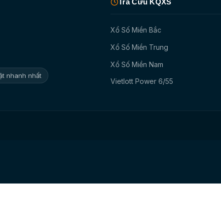
Tra Cứu KQXS
Xổ Số Miền Bắc
Xổ Số Miền Trung
Xổ Số Miền Nam
ật nhanh nhất
Vietlott Power 6/55