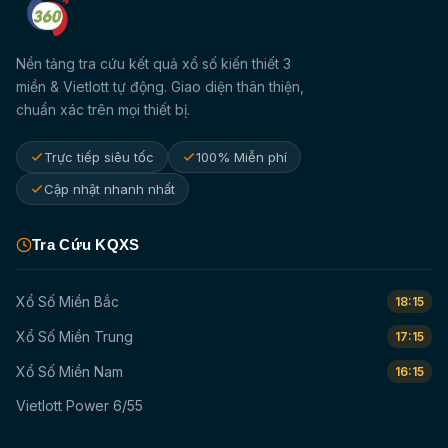
Nền tảng tra cứu kết quả xổ số kiến thiết 3
miền & Vietlott tự động. Giao diện thân thiện,
chuẩn xác trên mọi thiết bị.
Trực tiếp siêu tốc
100% Miễn phí
Cập nhật nhanh nhất
Tra Cứu KQXS
Xổ Số Miền Bắc
18:15
Xổ Số Miền Trung
17:15
Xổ Số Miền Nam
16:15
Vietlott Power 6/55