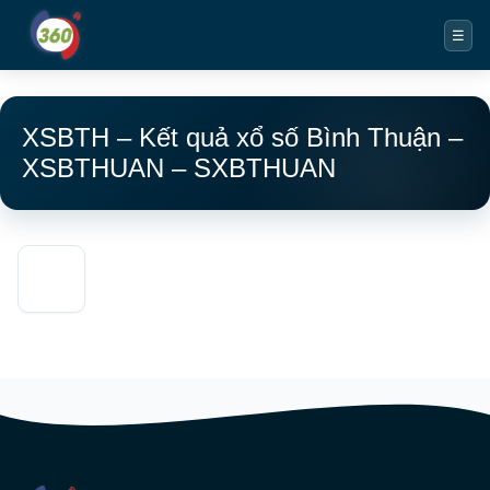
☰
XSBTH – Kết quả xổ số Bình Thuận –
XSBTHUAN – SXBTHUAN