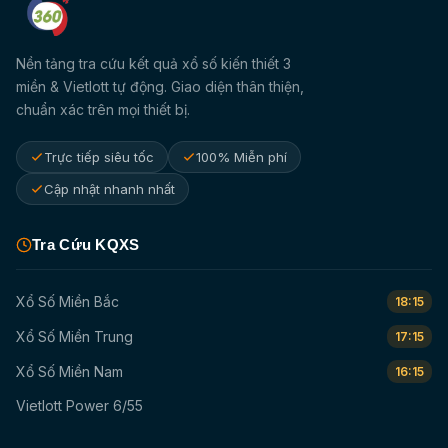
Nền tảng tra cứu kết quả xổ số kiến thiết 3
miền & Vietlott tự động. Giao diện thân thiện,
chuẩn xác trên mọi thiết bị.
Trực tiếp siêu tốc
100% Miễn phí
Cập nhật nhanh nhất
Tra Cứu KQXS
Xổ Số Miền Bắc
18:15
Xổ Số Miền Trung
17:15
Xổ Số Miền Nam
16:15
Vietlott Power 6/55