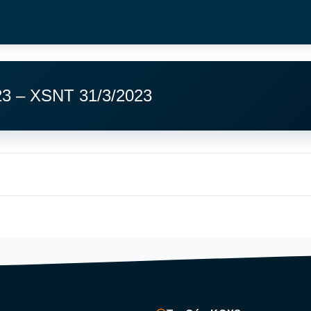
23 – XSNT 31/3/2023