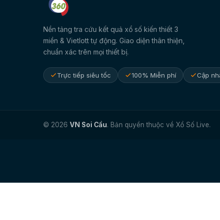
Nền tảng tra cứu kết quả xổ số kiến thiết 3
miền & Vietlott tự động. Giao diện thân thiện,
chuẩn xác trên mọi thiết bị.
Trực tiếp siêu tốc
100% Miễn phí
Cập nh
© 2026
VN Soi Cầu
. Bản quyền thuộc về Xổ Số Live.