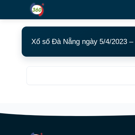
Xổ số Đà Nẵng ngày 5/4/2023 