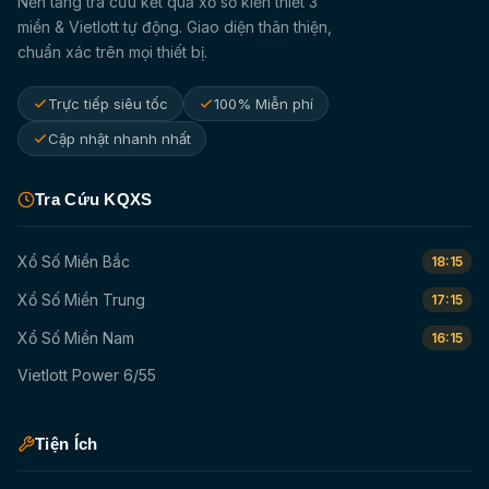
Nền tảng tra cứu kết quả xổ số kiến thiết 3
miền & Vietlott tự động. Giao diện thân thiện,
chuẩn xác trên mọi thiết bị.
Trực tiếp siêu tốc
100% Miễn phí
Cập nhật nhanh nhất
Tra Cứu KQXS
Xổ Số Miền Bắc
18:15
Xổ Số Miền Trung
17:15
Xổ Số Miền Nam
16:15
Vietlott Power 6/55
Tiện Ích