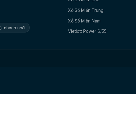
Xổ Số Miền Trung
Xổ Số Miền Nam
ật nhanh nhất
Vietlott Power 6/55