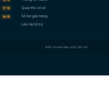
Quay thử xổ số
17:15
Sổ mơ giải mộng
16:15
Liên hệ hỗ trợ
·
·
Điều khoản
Bảo mật
Liên hệ