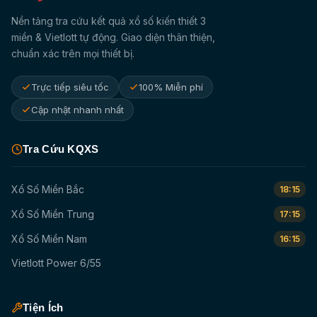
Nền tảng tra cứu kết quả xổ số kiến thiết 3
miền & Vietlott tự động. Giao diện thân thiện,
chuẩn xác trên mọi thiết bị.
Trực tiếp siêu tốc
100% Miễn phí
Cập nhật nhanh nhất
Tra Cứu KQXS
Xổ Số Miền Bắc
18:15
Xổ Số Miền Trung
17:15
Xổ Số Miền Nam
16:15
Vietlott Power 6/55
Tiện Ích