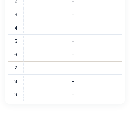
2
-
3
-
4
-
5
-
6
-
7
-
8
-
9
-