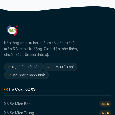
Nền tảng tra cứu kết quả xổ số kiến thiết 3
miền & Vietlott tự động. Giao diện thân thiện,
chuẩn xác trên mọi thiết bị.
Trực tiếp siêu tốc
100% Miễn phí
Cập nhật nhanh nhất
Tra Cứu KQXS
Xổ Số Miền Bắc
18:15
Xổ Số Miền Trung
17:15