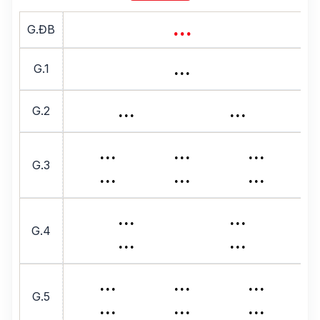
...
G.ĐB
...
G.1
...
...
G.2
...
...
...
G.3
...
...
...
...
...
G.4
...
...
...
...
...
G.5
...
...
...