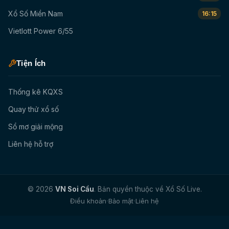
Xổ Số Miền Nam
16:15
Vietlott Power 6/55
Tiện Ích
Thống kê KQXS
Quay thử xổ số
Sổ mơ giải mộng
Liên hệ hỗ trợ
© 2026
VN Soi Cầu
. Bản quyền thuộc về Xổ Số Live.
·
·
Điều khoản
Bảo mật
Liên hệ