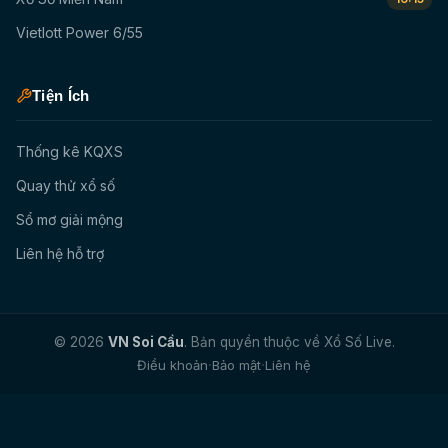
Vietlott Power 6/55
Tiện Ích
Thống kê KQXS
Quay thử xổ số
Sổ mơ giải mộng
Liên hệ hỗ trợ
© 2026
VN Soi Cầu
. Bản quyền thuộc về Xổ Số Live.
·
·
Điều khoản
Bảo mật
Liên hệ