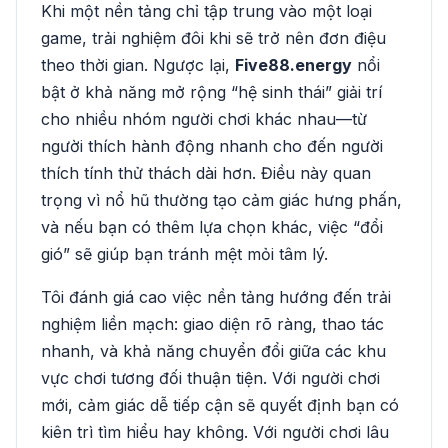
Khi một nền tảng chỉ tập trung vào một loại
game, trải nghiệm đôi khi sẽ trở nên đơn điệu
theo thời gian. Ngược lại,
Five88.energy
nổi
bật ở khả năng mở rộng “hệ sinh thái” giải trí
cho nhiều nhóm người chơi khác nhau—từ
người thích hành động nhanh cho đến người
thích tính thử thách dài hơn. Điều này quan
trọng vì nổ hũ thường tạo cảm giác hưng phấn,
và nếu bạn có thêm lựa chọn khác, việc “đổi
gió” sẽ giúp bạn tránh mệt mỏi tâm lý.
Tôi đánh giá cao việc nền tảng hướng đến trải
nghiệm liền mạch: giao diện rõ ràng, thao tác
nhanh, và khả năng chuyển đổi giữa các khu
vực chơi tương đối thuận tiện. Với người chơi
mới, cảm giác dễ tiếp cận sẽ quyết định bạn có
kiên trì tìm hiểu hay không. Với người chơi lâu