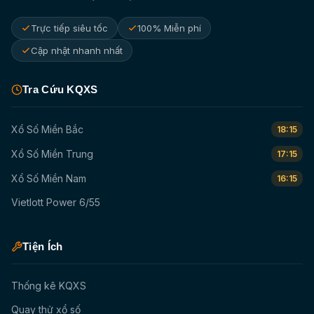
Trực tiếp siêu tốc
100% Miễn phí
Cập nhật nhanh nhất
Tra Cứu KQXS
Xổ Số Miền Bắc
18:15
Xổ Số Miền Trung
17:15
Xổ Số Miền Nam
16:15
Vietlott Power 6/55
Tiện Ích
Thống kê KQXS
Quay thử xổ số