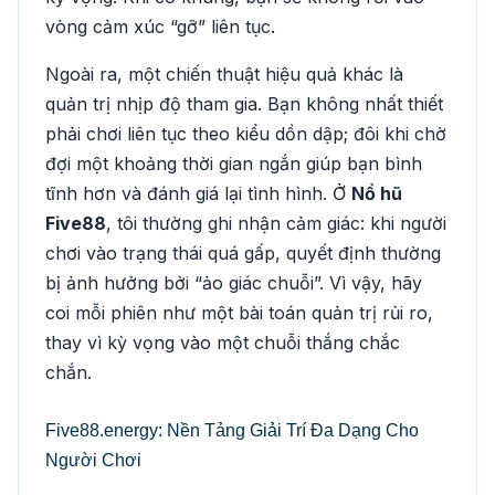
vòng cảm xúc “gỡ” liên tục.
Ngoài ra, một chiến thuật hiệu quả khác là
quản trị nhịp độ tham gia. Bạn không nhất thiết
phải chơi liên tục theo kiểu dồn dập; đôi khi chờ
đợi một khoảng thời gian ngắn giúp bạn bình
tĩnh hơn và đánh giá lại tình hình. Ở
Nổ hũ
Five88
, tôi thường ghi nhận cảm giác: khi người
chơi vào trạng thái quá gấp, quyết định thường
bị ảnh hưởng bởi “ảo giác chuỗi”. Vì vậy, hãy
coi mỗi phiên như một bài toán quản trị rủi ro,
thay vì kỳ vọng vào một chuỗi thắng chắc
chắn.
Five88.energy: Nền Tảng Giải Trí Đa Dạng Cho
Người Chơi