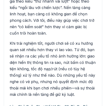
gia theo kiểu “thử nhanh vài lượt” hoặc theo
kiểu “ngồi lâu với chiến lược”. Nền tảng càng
linh hoạt, bạn càng có không gian để chọn
phong cách. Với tôi, điều này giúp việc chơi trở
nên “có kiểm soát” hơn thay vì cảm giác bị
cuốn trôi hoàn toàn.
Khi trải nghiệm tốt, người chơi sẽ có xu hướng
quan sát nhiều hơn thay vì lao vào. Từ đó, bạn
sẽ nhận ra các yếu tố nhỏ ảnh hưởng lớn: giao
diện hiển thị thông tin ra sao, nút bấm có thuận
tiện không, tốc độ nạp/rút (nếu có tùy hệ
thống) xử lý như thế nào. Dù những yếu tố này
nghe có vẻ phụ, nhưng nó quyết định mức độ
thoải mái khi bạn chơi nhiều phiên—và sự thoải
mái chính là nền tảng để giữ kỷ luật.