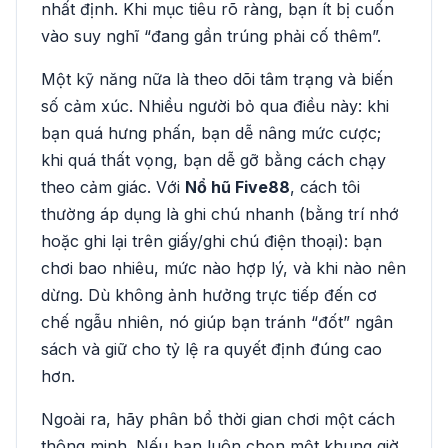
nhất định. Khi mục tiêu rõ ràng, bạn ít bị cuốn
vào suy nghĩ “đang gần trúng phải cố thêm”.
Một kỹ năng nữa là theo dõi tâm trạng và biến
số cảm xúc. Nhiều người bỏ qua điều này: khi
bạn quá hưng phấn, bạn dễ nâng mức cược;
khi quá thất vọng, bạn dễ gỡ bằng cách chạy
theo cảm giác. Với
Nổ hũ Five88
, cách tôi
thường áp dụng là ghi chú nhanh (bằng trí nhớ
hoặc ghi lại trên giấy/ghi chú điện thoại): bạn
chơi bao nhiêu, mức nào hợp lý, và khi nào nên
dừng. Dù không ảnh hưởng trực tiếp đến cơ
chế ngẫu nhiên, nó giúp bạn tránh “đốt” ngân
sách và giữ cho tỷ lệ ra quyết định đúng cao
hơn.
Ngoài ra, hãy phân bổ thời gian chơi một cách
thông minh. Nếu bạn luôn chọn một khung giờ