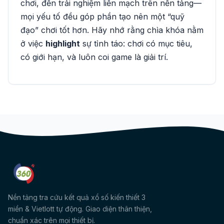
chơi, đến trải nghiệm liền mạch trên nền tảng—
mọi yếu tố đều góp phần tạo nên một “quỹ
đạo” chơi tốt hơn. Hãy nhớ rằng chìa khóa nằm
ở việc
highlight
sự tỉnh táo: chơi có mục tiêu,
có giới hạn, và luôn coi game là giải trí.
Nền tảng tra cứu kết quả xổ số kiến thiết 3
miền & Vietlott tự động. Giao diện thân thiện,
chuẩn xác trên mọi thiết bị.