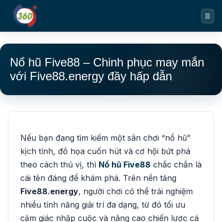
☰
Nổ hũ Five88 – Chinh phục may mắn
với Five88.energy đầy hấp dẫn
Nếu bạn đang tìm kiếm một sân chơi “nổ hũ”
kịch tính, đồ họa cuốn hút và cơ hội bứt phá
theo cách thú vị, thì
Nổ hũ Five88
chắc chắn là
cái tên đáng để khám phá. Trên nền tảng
Five88.energy
, người chơi có thể trải nghiệm
nhiều tính năng giải trí đa dạng, từ đó tối ưu
cảm giác nhập cuộc và nâng cao chiến lược cá