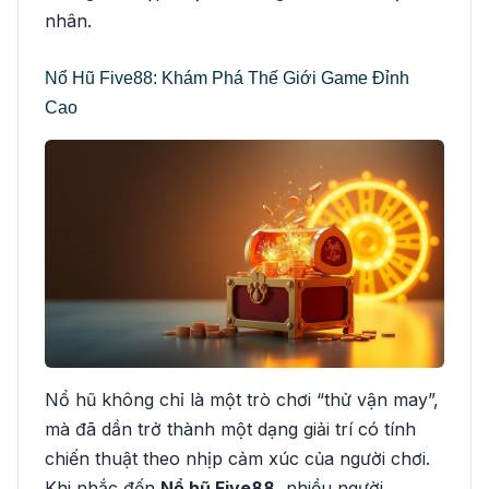
nhân.
Nổ Hũ Five88: Khám Phá Thế Giới Game Đỉnh
Cao
Nổ hũ không chỉ là một trò chơi “thử vận may”,
mà đã dần trở thành một dạng giải trí có tính
chiến thuật theo nhịp cảm xúc của người chơi.
Khi nhắc đến
Nổ hũ Five88
, nhiều người