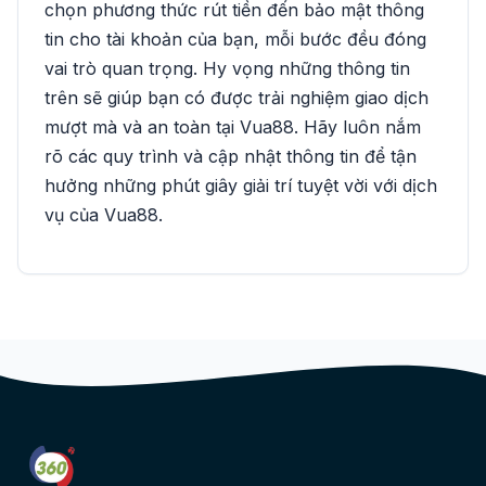
chọn phương thức rút tiền đến bảo mật thông
tin cho tài khoản của bạn, mỗi bước đều đóng
vai trò quan trọng. Hy vọng những thông tin
trên sẽ giúp bạn có được trải nghiệm giao dịch
mượt mà và an toàn tại Vua88. Hãy luôn nắm
rõ các quy trình và cập nhật thông tin để tận
hưởng những phút giây giải trí tuyệt vời với dịch
vụ của Vua88.