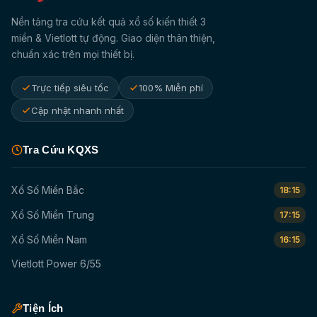
Nền tảng tra cứu kết quả xổ số kiến thiết 3
miền & Vietlott tự động. Giao diện thân thiện,
chuẩn xác trên mọi thiết bị.
Trực tiếp siêu tốc
100% Miễn phí
Cập nhật nhanh nhất
Tra Cứu KQXS
Xổ Số Miền Bắc
18:15
Xổ Số Miền Trung
17:15
Xổ Số Miền Nam
16:15
Vietlott Power 6/55
Tiện Ích