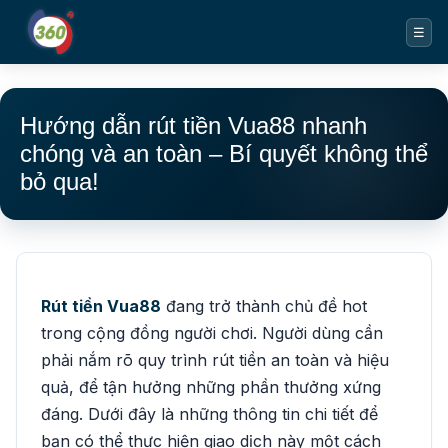
☰
Hướng dẫn rút tiền Vua88 nhanh
chóng và an toàn – Bí quyết không thể
bỏ qua!
Rút tiền Vua88
đang trở thành chủ đề hot
trong cộng đồng người chơi. Người dùng cần
phải nắm rõ quy trình rút tiền an toàn và hiệu
quả, để tận hưởng những phần thưởng xứng
đáng. Dưới đây là những thông tin chi tiết để
bạn có thể thực hiện giao dịch này một cách