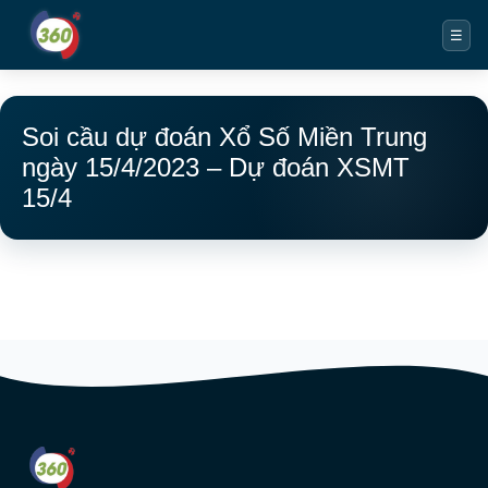
☰
Soi cầu dự đoán Xổ Số Miền Trung
ngày 15/4/2023 – Dự đoán XSMT
15/4