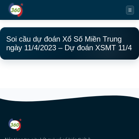
☰
Soi cầu dự đoán Xổ Số Miền Trung
ngày 11/4/2023 – Dự đoán XSMT 11/4