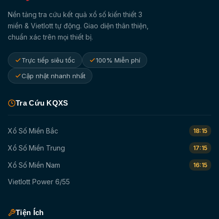
Nền tảng tra cứu kết quả xổ số kiến thiết 3
miền & Vietlott tự động. Giao diện thân thiện,
chuẩn xác trên mọi thiết bị.
Trực tiếp siêu tốc
100% Miễn phí
Cập nhật nhanh nhất
Tra Cứu KQXS
Xổ Số Miền Bắc
18:15
Xổ Số Miền Trung
17:15
Xổ Số Miền Nam
16:15
Vietlott Power 6/55
Tiện Ích