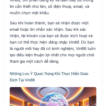
Vin88, tìm phần đăng ký và điền đầy đủ thông
tin cần thiết như tên, số điện thoại, email, và
muốn chọn mật khẩu.
Sau khi hoàn thành, bạn sẽ nhận được một
email hoặc tin nhắn xác nhận. Sau khi xác
nhận, tài khoản của bạn sẽ được kích hoạt và
bạn có thể thực hiện
đăng nhập Vin88
. Dù bạn
là người mới hay đã có kinh nghiệm, Vin88 luôn
tạo điều kiện thuận lợi nhất cho mọi người chơi
tham gia một cách dễ dàng.
Những Lưu Ý Quan Trọng Khi Thực Hiện Giao
Dịch Tại Vin88