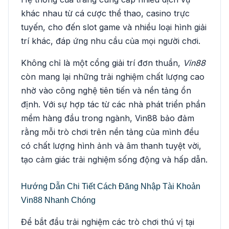
khác nhau từ cá cược thể thao, casino trực
tuyến, cho đến slot game và nhiều loại hình giải
trí khác, đáp ứng nhu cầu của mọi người chơi.
Không chỉ là một cổng giải trí đơn thuần,
Vin88
còn mang lại những trải nghiệm chất lượng cao
nhờ vào công nghệ tiên tiến và nền tảng ổn
định. Với sự hợp tác từ các nhà phát triển phần
mềm hàng đầu trong ngành, Vin88 bảo đảm
rằng mỗi trò chơi trên nền tảng của mình đều
có chất lượng hình ảnh và âm thanh tuyệt vời,
tạo cảm giác trải nghiệm sống động và hấp dẫn.
Hướng Dẫn Chi Tiết Cách Đăng Nhập Tài Khoản
Vin88 Nhanh Chóng
Để bắt đầu trải nghiệm các trò chơi thú vị tại