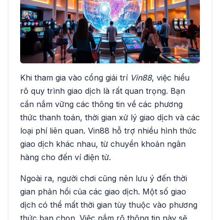
Khi tham gia vào cổng giải trí
Vin88
, việc hiểu
rõ quy trình giao dịch là rất quan trọng. Bạn
cần nắm vững các thông tin về các phương
thức thanh toán, thời gian xử lý giao dịch và các
loại phí liên quan. Vin88 hỗ trợ nhiều hình thức
giao dịch khác nhau, từ chuyển khoản ngân
hàng cho đến ví điện tử.
Ngoài ra, người chơi cũng nên lưu ý đến thời
gian phản hồi của các giao dịch. Một số giao
dịch có thể mất thời gian tùy thuộc vào phương
thức bạn chọn. Việc nắm rõ thông tin này sẽ