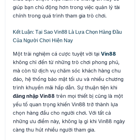
giúp bạn chủ động hơn trong việc quản lý tài
chính trong quá trình tham gia trò chơi.
Kết Luận: Tại Sao Vin88 Là Lựa Chọn Hàng Đầu
Của Người Chơi Hiện Nay
Một trải nghiệm cá cược tuyệt vời tại
Vin88
không chỉ đến từ những trò chơi phong phú,
mà còn từ dịch vụ chăm sóc khách hàng chu
đáo, hệ thống bảo mật tối ưu và nhiều chương
trình khuyến mãi hấp dẫn. Sự thuận tiện khi
đăng nhập Vin88
trên mọi thiết bị cũng là một
yếu tố quan trọng khiến Vin88 trở thành lựa
chọn hàng đầu cho người chơi. Với tất cả
những ưu điểm này, không lạ gì khi Vin88 ngày
càng thu hút nhiều người tham gia.