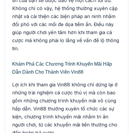
tin của bạn sẽ được bảo vệ một cách tối ưu.
Không chỉ có vậy, hệ thống thường xuyên cập
nhật và cải thiện các biện pháp an ninh nhằm
đối phó với các mối đe dọa tiềm ẩn. Điều này
giúp người chơi yên tâm hơn khi tham gia cá
cược mà không phải lo lắng về vấn đề lộ thông
tin.
Khám Phá Các Chương Trình Khuyến Mãi Hấp
Dẫn Dành Cho Thành Viên Vin88
Lợi ích khi tham gia Vin88 không chỉ dừng lại ở
những trải nghiệm cá cược thú vị mà còn bao
gồm những chương trình khuyến mãi vô cùng
hấp dẫn. Vin88 thường xuyên tổ chức các sự
kiện, chương trình khuyến mãi nhằm tri ân
người chơi, từ các khuyến mãi tiền thưởng cho
đến hoàn trả cược.