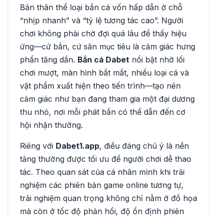
Bản thân thể loại bắn cá vốn hấp dẫn ở chỗ
“nhịp nhanh” và “tỷ lệ tương tác cao”. Người
chơi không phải chờ đợi quá lâu để thấy hiệu
ứng—cứ bắn, cứ săn mục tiêu là cảm giác hưng
phấn tăng dần.
Bắn cá Dabet
nổi bật nhờ lối
chơi mượt, màn hình bắt mắt, nhiều loại cá và
vật phẩm xuất hiện theo tiến trình—tạo nên
cảm giác như bạn đang tham gia một đại dương
thu nhỏ, nơi mỗi phát bắn có thể dẫn đến cơ
hội nhận thưởng.
Riêng với
Dabet1.app
, điều đáng chú ý là nền
tảng thường được tối ưu để người chơi dễ thao
tác. Theo quan sát của cá nhân mình khi trải
nghiệm các phiên bản game online tương tự,
trải nghiệm quan trọng không chỉ nằm ở đồ họa
mà còn ở tốc độ phản hồi, độ ổn định phiên