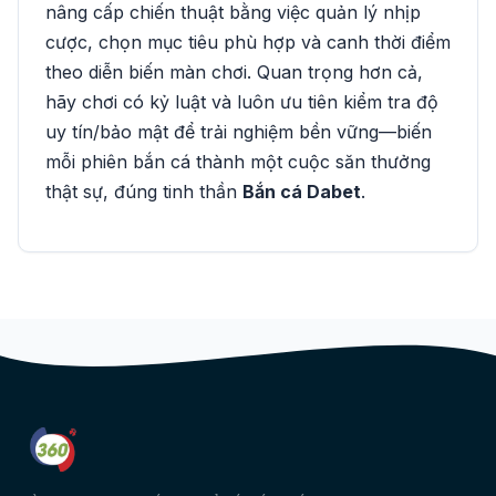
nâng cấp chiến thuật bằng việc quản lý nhịp
cược, chọn mục tiêu phù hợp và canh thời điểm
theo diễn biến màn chơi. Quan trọng hơn cả,
hãy chơi có kỷ luật và luôn ưu tiên kiểm tra độ
uy tín/bảo mật để trải nghiệm bền vững—biến
mỗi phiên bắn cá thành một cuộc săn thưởng
thật sự, đúng tinh thần
Bắn cá Dabet
.