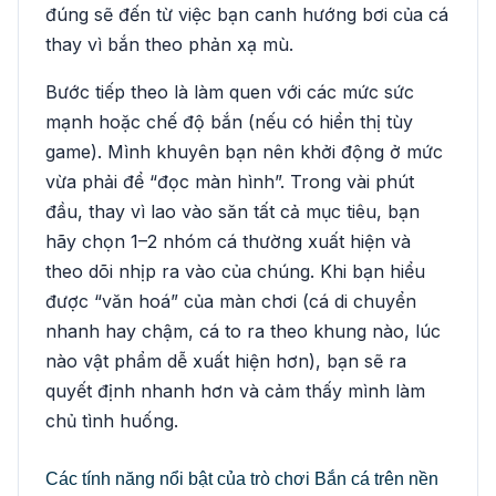
đúng sẽ đến từ việc bạn canh hướng bơi của cá
thay vì bắn theo phản xạ mù.
Bước tiếp theo là làm quen với các mức sức
mạnh hoặc chế độ bắn (nếu có hiển thị tùy
game). Mình khuyên bạn nên khởi động ở mức
vừa phải để “đọc màn hình”. Trong vài phút
đầu, thay vì lao vào săn tất cả mục tiêu, bạn
hãy chọn 1–2 nhóm cá thường xuất hiện và
theo dõi nhịp ra vào của chúng. Khi bạn hiểu
được “văn hoá” của màn chơi (cá di chuyển
nhanh hay chậm, cá to ra theo khung nào, lúc
nào vật phẩm dễ xuất hiện hơn), bạn sẽ ra
quyết định nhanh hơn và cảm thấy mình làm
chủ tình huống.
Các tính năng nổi bật của trò chơi Bắn cá trên nền