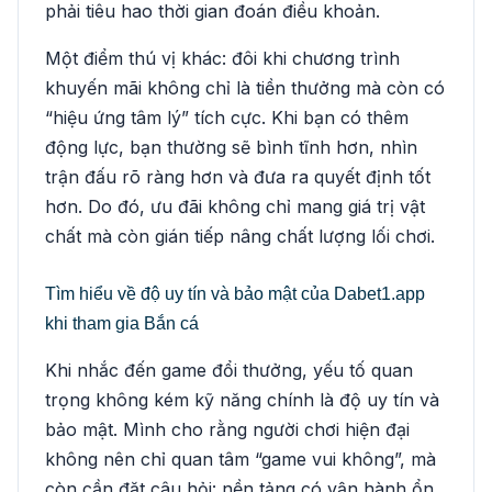
phải tiêu hao thời gian đoán điều khoản.
Một điểm thú vị khác: đôi khi chương trình
khuyến mãi không chỉ là tiền thưởng mà còn có
“hiệu ứng tâm lý” tích cực. Khi bạn có thêm
động lực, bạn thường sẽ bình tĩnh hơn, nhìn
trận đấu rõ ràng hơn và đưa ra quyết định tốt
hơn. Do đó, ưu đãi không chỉ mang giá trị vật
chất mà còn gián tiếp nâng chất lượng lối chơi.
Tìm hiểu về độ uy tín và bảo mật của Dabet1.app
khi tham gia Bắn cá
Khi nhắc đến game đổi thưởng, yếu tố quan
trọng không kém kỹ năng chính là độ uy tín và
bảo mật. Mình cho rằng người chơi hiện đại
không nên chỉ quan tâm “game vui không”, mà
còn cần đặt câu hỏi: nền tảng có vận hành ổn