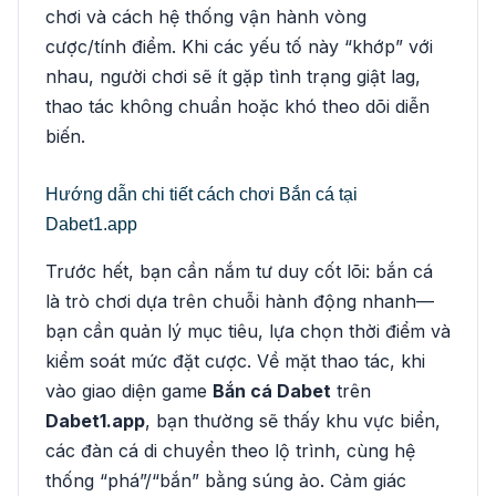
chơi và cách hệ thống vận hành vòng
cược/tính điểm. Khi các yếu tố này “khớp” với
nhau, người chơi sẽ ít gặp tình trạng giật lag,
thao tác không chuẩn hoặc khó theo dõi diễn
biến.
Hướng dẫn chi tiết cách chơi Bắn cá tại
Dabet1.app
Trước hết, bạn cần nắm tư duy cốt lõi: bắn cá
là trò chơi dựa trên chuỗi hành động nhanh—
bạn cần quản lý mục tiêu, lựa chọn thời điểm và
kiểm soát mức đặt cược. Về mặt thao tác, khi
vào giao diện game
Bắn cá Dabet
trên
Dabet1.app
, bạn thường sẽ thấy khu vực biển,
các đàn cá di chuyển theo lộ trình, cùng hệ
thống “phá”/“bắn” bằng súng ảo. Cảm giác